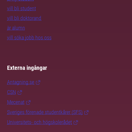
vill bli student
vill bli doktorand
är alumn
vill söka jobb hos oss
Externa ingångar
Antagning.se
CSN
Mecenat
Sveriges förenade studentkårer (SFS)
Universitets- och högskolerådet