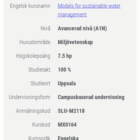
Engelsk kursnamn
Models for sustainable water
management
Nivå
Avancerad nivå
(A1N)
Huvudområde
Miljövetenskap
högskolepoäng
7.5 hp
Studietakt
100 %
Studieort
Uppsala
Undervisningsform
Campusbaserad undervisning
Anmälningskod
SLU-M2118
Kurskod
MX0164
Kursspråk
Engelska