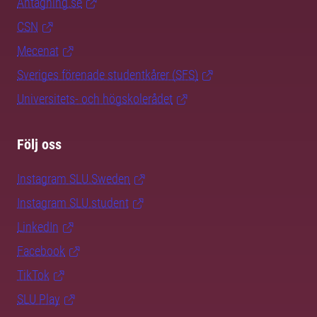
Antagning.se
CSN
Mecenat
Sveriges förenade studentkårer (SFS)
Universitets- och högskolerådet
Följ oss
Instagram SLU.Sweden
Instagram SLU.student
LinkedIn
Facebook
TikTok
SLU Play