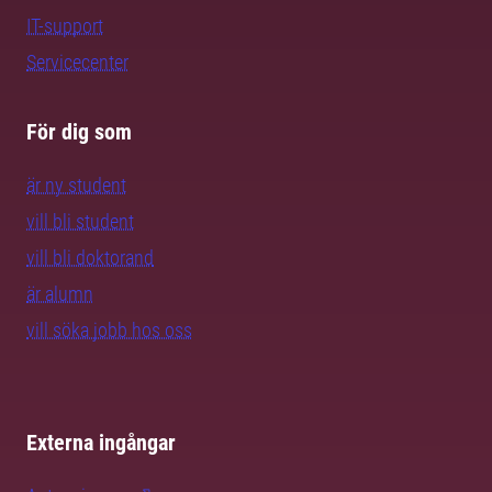
IT-support
Servicecenter
För dig som
är ny student
vill bli student
vill bli doktorand
är alumn
vill söka jobb hos oss
Externa ingångar