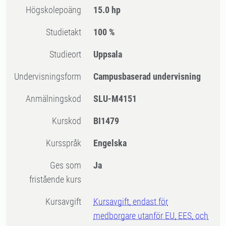
högskolepoäng
15.0 hp
Studietakt
100 %
Studieort
Uppsala
Undervisningsform
Campusbaserad undervisning
Anmälningskod
SLU-M4151
Kurskod
BI1479
Kursspråk
Engelska
Ges som
Ja
fristående kurs
Kursavgift
Kursavgift, endast för
medborgare utanför EU, EES, och