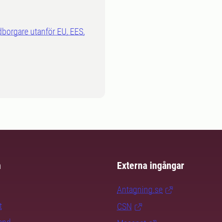
dborgare utanför EU, EES,
m
Externa ingångar
Antagning.se
t
CSN