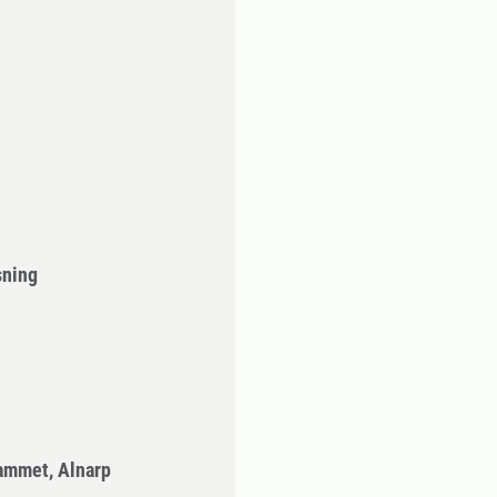
sning
ammet, Alnarp