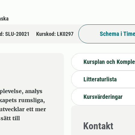
nska
Schema i Time
d: SLU-20021
Kurskod: LK0297
Kursplan och Komple
Litteraturlista
levelse, analys
Kursvärderingar
kapets rumsliga,
utvecklar ett mer
ätt till
Kontakt