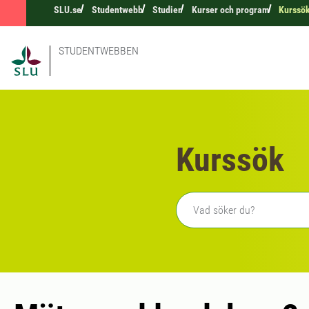
SLU.se
Studentwebb
Studier
Kurser och program
Kurssö
STUDENTWEBBEN
Kurssök
Fritext sökning