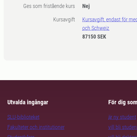
Ges som fristående kurs
Nej
Kursavgift
Kursavgift, endast för me
och Schweiz
87150 SEK
Utvalda ingångar
För dig so
SLU-biblioteket
är ny student
Fakulteter och institutioner
vill bli studen