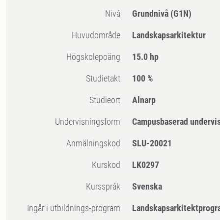
Nivå
Grundnivå
(G1N)
Huvudområde
Landskapsarkitektur
högskolepoäng
15.0 hp
Studietakt
100 %
Studieort
Alnarp
Undervisningsform
Campusbaserad undervi
Anmälningskod
SLU-20021
Kurskod
LK0297
Kursspråk
Svenska
Ingår i utbildnings-program
Landskapsarkitektprogr