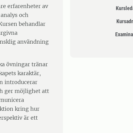
re erfarenheter av
Kursle
 analys och
Kursad
 Kursen behandlar
urgivna
Examina
änsklig användning
ka övningar tränar
kapets karaktär,
en introducerar
h ger möjlighet att
mmunicera
ktion kring hur
rspektiv är ett