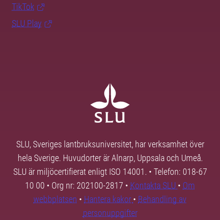
TikTok
SLU Play
SLU, Sveriges lantbruksuniversitet, har verksamhet över
hela Sverige. Huvudorter är Alnarp, Uppsala och Umeå.
SLU är miljöcertifierat enligt ISO 14001. • Telefon: 018-67
10 00 • Org nr: 202100-2817 •
Kontakta SLU
•
Om
webbplatsen
•
Hantera kakor
•
Behandling av
personuppgifter