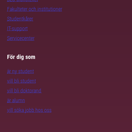
Fakulteter och institutioner
Studentkårer
IT-support
Servicecenter
För dig som
är ny student
vill bli student
vill bli doktorand
är alumn
vill söka jobb hos oss