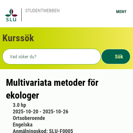
STUDENTWEBBEN
MENY
Kurssök
Fritext sökning
Sök
Multivariata metoder för
ekologer
3.0 hp
2025-10-20 - 2025-10-26
Ortsoberoende
Engelska
Anmälningskod: SLU-F0005