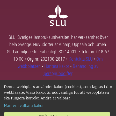
SLU, Sveriges lantbruksuniversitet, har verksamhet över
hela Sverige. Huvudorter är Alnarp, Uppsala och Umeå.
SLU är miljöcertifierat enligt ISO 14001. • Telefon: 018-67
10 00 • Org nr: 202100-2817 •
Kontakta SLU
•
Om
webbplatsen
•
Hantera kakor
•
Behandling av
personuppgifter
Denna webbplats använder kakor (cookies), som lagras i din
webbläsare. Vissa kakor är nödvändiga för att webbplatsen
ska fungera korrekt. Andra är valbara.
Hantera valbara kakor