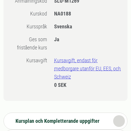
Anmälningskod
SLU-M1269
Kurskod
NA0188
Kursspråk
Svenska
Ges som
Ja
fristående kurs
Kursavgift
Kursavgift, endast för
medborgare utanför EU, EES, och
Schweiz
0 SEK
Kursplan och Kompletterande uppgifter