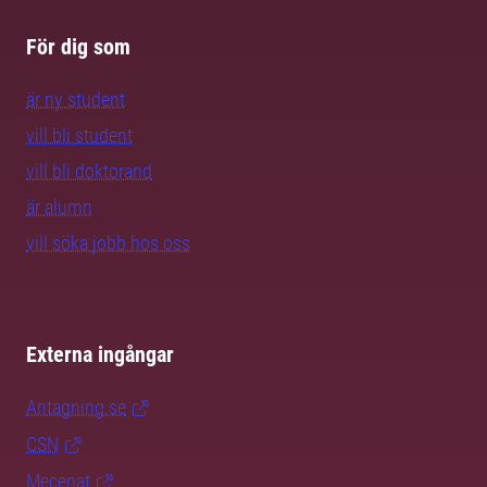
För dig som
är ny student
vill bli student
vill bli doktorand
är alumn
vill söka jobb hos oss
Externa ingångar
Antagning.se
CSN
Mecenat