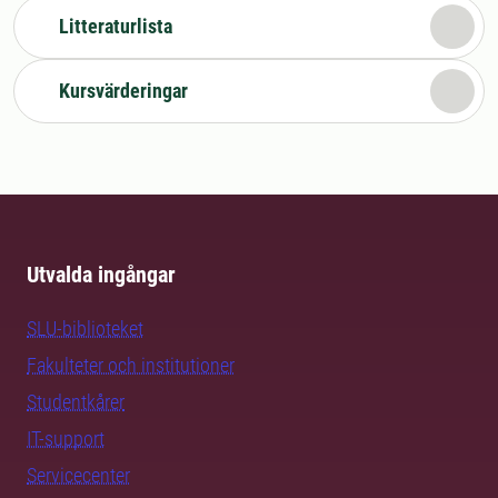
Litteraturlista
Kursvärderingar
Utvalda ingångar
SLU-biblioteket
Fakulteter och institutioner
Studentkårer
IT-support
Servicecenter