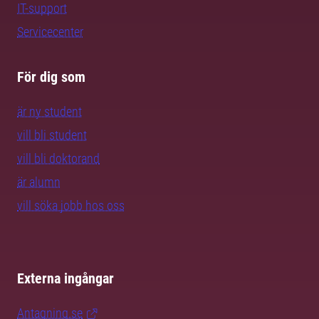
IT-support
Servicecenter
För dig som
är ny student
vill bli student
vill bli doktorand
är alumn
vill söka jobb hos oss
Externa ingångar
Antagning.se