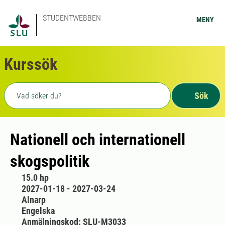
STUDENTWEBBEN
MENY
Kurssök
Fritext sökning
Sök
Nationell och internationell
skogspolitik
15.0 hp
2027-01-18 - 2027-03-24
Alnarp
Engelska
Anmälningskod: SLU-M3033