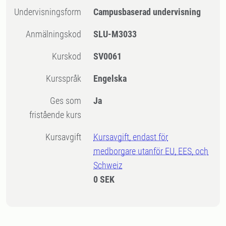
Undervisningsform
Campusbaserad undervisning
Anmälningskod
SLU-M3033
Kurskod
SV0061
Kursspråk
Engelska
Ges som
Ja
fristående kurs
Kursavgift
Kursavgift, endast för
medborgare utanför EU, EES, och
Schweiz
0 SEK