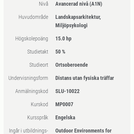
Nivå
Avancerad nivå
(A1N)
Huvudområde
Landskapsarkitektur,
Miljöpsykologi
högskolepoäng
15.0 hp
Studietakt
50 %
Studieort
Ortsoberoende
Undervisningsform
Distans utan fysiska träffar
Anmälningskod
SLU-10022
Kurskod
MP0007
Kursspråk
Engelska
Ingår i utbildnings-
Outdoor Environments for