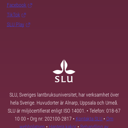
Facebook
TikTok
SLU Play
SLU, Sveriges lantbruksuniversitet, har verksamhet över
hela Sverige. Huvudorter är Alnarp, Uppsala och Umeå.
SLU är miljöcertifierat enligt ISO 14001. • Telefon: 018-67
10 00 • Org nr: 202100-2817 •
Kontakta SLU
•
Om
webbplatsen
•
Hantera kakor
•
Behandling av