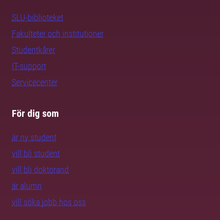
SLU-biblioteket
Fakulteter och institutioner
Studentkårer
IT-support
Servicecenter
För dig som
är ny student
vill bli student
vill bli doktorand
är alumn
vill söka jobb hos oss