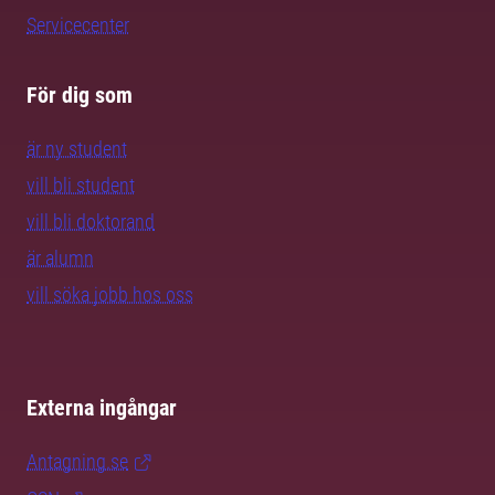
Servicecenter
För dig som
är ny student
vill bli student
vill bli doktorand
är alumn
vill söka jobb hos oss
Externa ingångar
Antagning.se