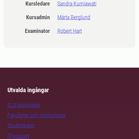
Kursledare
Sandra Kurniawati
Kursadmin
Märta Berglund
Examinator
Robert Hart
Utvalda ingångar
SLU-biblioteket
Fakulteter och institutioner
Studentkårer
IT-support