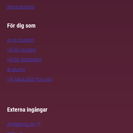
Servicecenter
För dig som
är ny student
vill bli student
vill bli doktorand
är alumn
vill söka jobb hos oss
Externa ingångar
Antagning.se