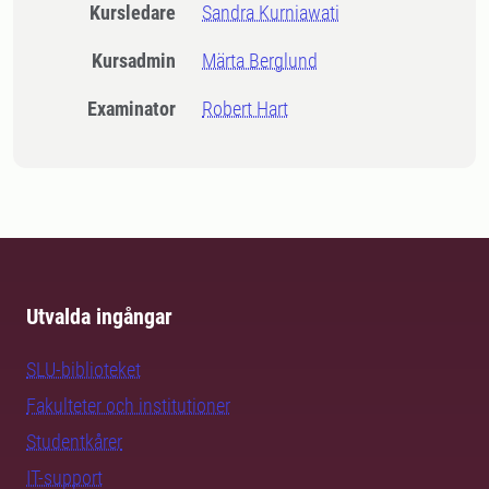
Kursledare
Sandra Kurniawati
Kursadmin
Märta Berglund
Examinator
Robert Hart
Utvalda ingångar
SLU-biblioteket
Fakulteter och institutioner
Studentkårer
IT-support