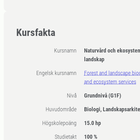
Kursfakta
Kursnamn
Naturvård och ekosystem
landskap
Engelsk kursnamn
Forest and landscape biod
and ecosystem services
Nivå
Grundnivå
(G1F)
Huvudområde
Biologi, Landskapsarkit
högskolepoäng
15.0 hp
Studietakt
100 %