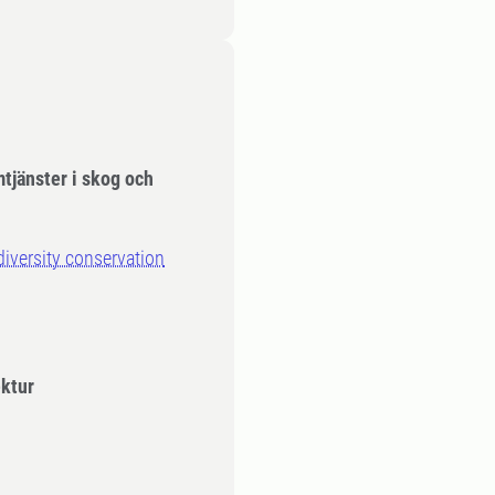
tjänster i skog och
iversity conservation
ektur