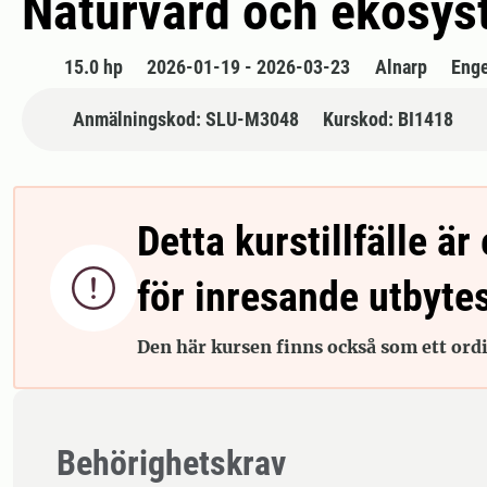
Naturvård och ekosyst
15.0 hp
2026-01-19 - 2026-03-23
Alnarp
Enge
Anmälningskod: SLU-M3048
Kurskod: BI1418
Detta kurstillfälle är 

för inresande utbyte
Den här kursen finns också som ett ordin
Behörighetskrav