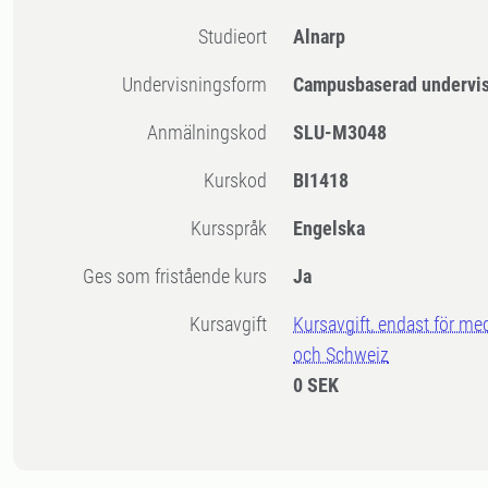
Studieort
Alnarp
Undervisningsform
Campusbaserad undervi
Anmälningskod
SLU-M3048
Kurskod
BI1418
Kursspråk
Engelska
Ges som fristående kurs
Ja
Kursavgift
Kursavgift, endast för me
och Schweiz
0 SEK