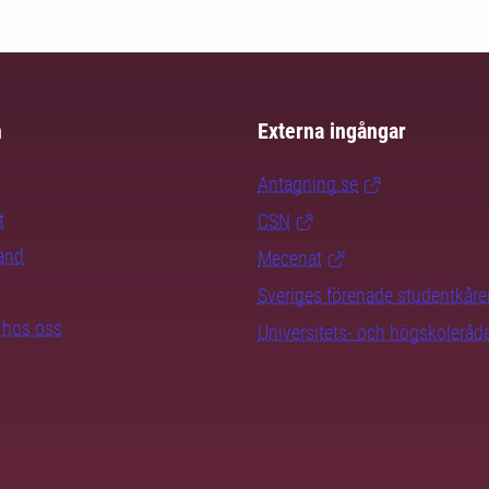
m
Externa ingångar
Antagning.se
t
CSN
rand
Mecenat
Sveriges förenade studentkåre
b hos oss
Universitets- och högskoleråd