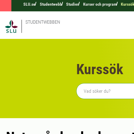
SLU.se
Studentwebb
Studier
Kurser och program
Kurssö
STUDENTWEBBEN
Kurssök
Fritext sökning