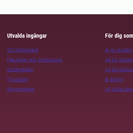
Utvalda ingångar
För dig so
SLU-biblioteket
är ny student
Fakulteter och institutioner
vill bli studen
Studentkårer
vill bli dokto
IT-support
är alumn
Servicecenter
vill söka job