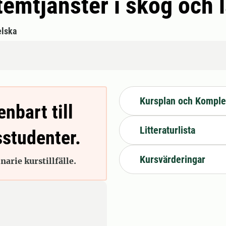
emtjänster i skog och 
lska
Kursplan och Komple
enbart till
Litteraturlista
sstudenter.
Kursvärderingar
arie kurstillfälle.