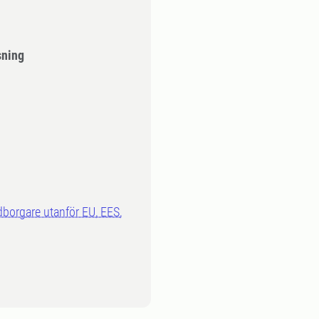
sning
dborgare utanför EU, EES,