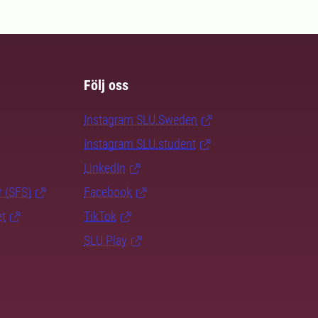
Följ oss
Instagram SLU.Sweden
Instagram SLU.student
LinkedIn
r (SFS)
Facebook
et
TikTok
SLU Play