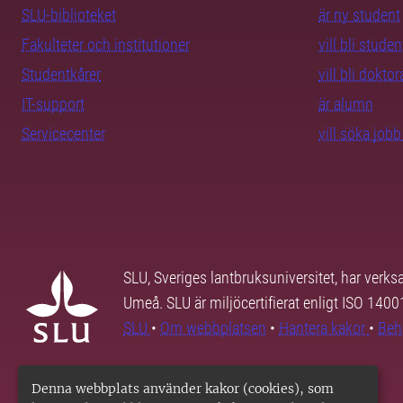
SLU-biblioteket
är ny student
Fakulteter och institutioner
vill bli studen
Studentkårer
vill bli dokto
IT-support
är alumn
Servicecenter
vill söka job
SLU, Sveriges lantbruksuniversitet, har verk
Umeå. SLU är miljöcertifierat enligt ISO 140
SLU
•
Om webbplatsen
•
Hantera kakor
•
Beh
Denna webbplats använder kakor (cookies), som