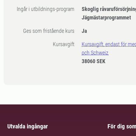
Ingår i utbildnings-program
Skoglig råvaruförsörjnin
Jägmästarprogrammet
Ges som fristående kurs
Ja
Kursavgift
Kursavgift, endast för me
och Schweiz
38060 SEK
Utvalda ingångar
För dig so