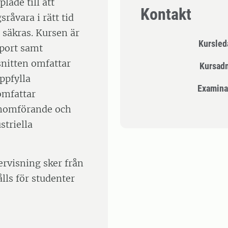
ade till att
Kontakt
sråvara i rätt tid
n säkras. Kursen är
Kursle
sport samt
snitten omfattar
Kursad
ppfylla
Examina
omfattar
genomförande och
striella
rvisning sker från
lls för studenter