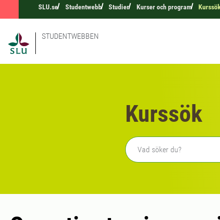
SLU.se
Studentwebb
Studier
Kurser och program
Kurssö
STUDENTWEBBEN
Kurssök
Fritext sökning