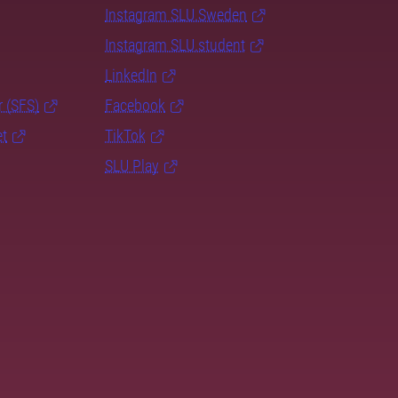
Instagram SLU.Sweden
Instagram SLU.student
LinkedIn
r (SFS)
Facebook
et
TikTok
SLU Play