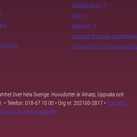
Antagning.se
t
CSN
rand
Mecenat
Sveriges förenade studentkåre
b hos oss
Universitets- och högskoleråd
samhet över hela Sverige. Huvudorter är Alnarp, Uppsala och
01. • Telefon: 018-67 10 00 • Org nr: 202100-2817 •
Kontakta
andling av personuppgifter