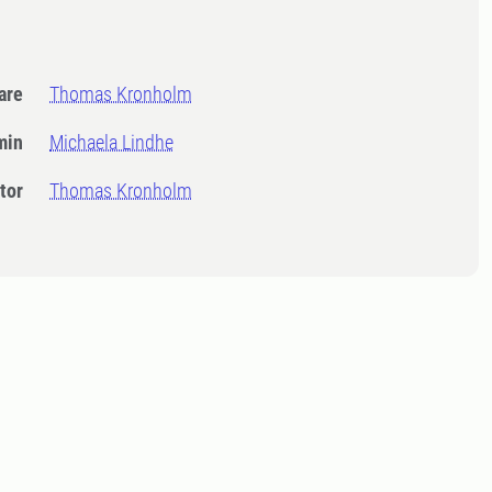
dare
Thomas Kronholm
min
Michaela Lindhe
tor
Thomas Kronholm