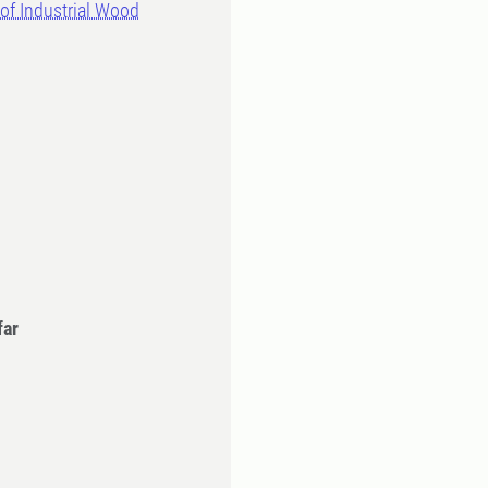
of Industrial Wood
far