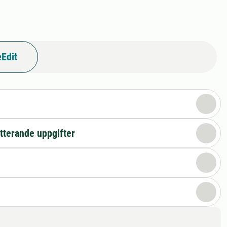
Edit
n
tterande uppgifter