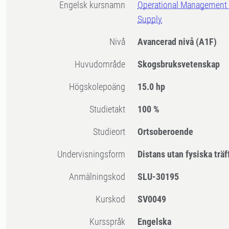
Engelsk kursnamn
Operational Management 
Supply
Nivå
Avancerad nivå
(A1F)
Huvudområde
Skogsbruksvetenskap
högskolepoäng
15.0 hp
Studietakt
100 %
Studieort
Ortsoberoende
Undervisningsform
Distans utan fysiska träf
Anmälningskod
SLU-30195
Kurskod
SV0049
Kursspråk
Engelska