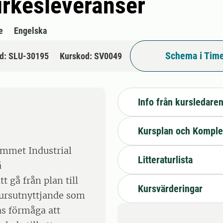
virkesleveranser
e
Engelska
Schema i Time
d: SLU-30195
Kurskod: SV0049
Info från kursledare
Kursplan och Komple
ammet Industrial
Litteraturlista
å
 gå från plan till
Kursvärderingar
sursutnyttjande som
as förmåga att