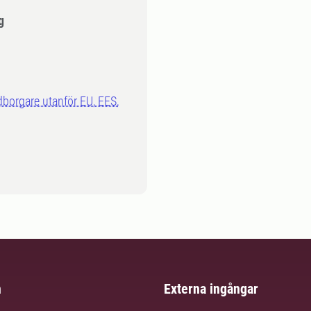
g
dborgare utanför EU, EES,
m
Externa ingångar