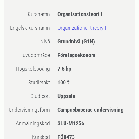
Kursnamn
Organisationsteori I
Engelsk kursnamn
Organizational theory I
Nivå
Grundnivå
(G1N)
Huvudområde
Företagsekonomi
högskolepoäng
7.5 hp
Studietakt
100 %
Studieort
Uppsala
Undervisningsform
Campusbaserad undervisning
Anmälningskod
SLU-M1256
Kurskod
FÖ0473