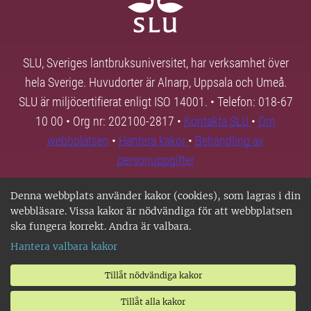
SLU, Sveriges lantbruksuniversitet, har verksamhet över
hela Sverige. Huvudorter är Alnarp, Uppsala och Umeå.
SLU är miljöcertifierat enligt ISO 14001. • Telefon: 018-67
10 00 • Org nr: 202100-2817 •
Kontakta SLU
•
Om
webbplatsen
•
Hantera kakor
•
Behandling av
personuppgifter
Denna webbplats använder kakor (cookies), som lagras i din
webbläsare. Vissa kakor är nödvändiga för att webbplatsen
ska fungera korrekt. Andra är valbara.
Hantera valbara kakor
Tillåt nödvändiga kakor
Tillåt alla kakor