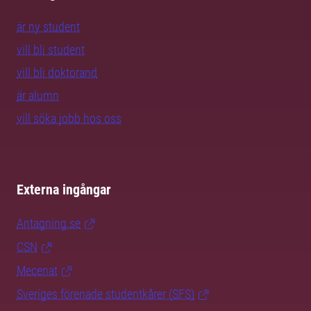
är ny student
vill bli student
vill bli doktorand
är alumn
vill söka jobb hos oss
Externa ingångar
Antagning.se
CSN
Mecenat
Sveriges förenade studentkårer (SFS)