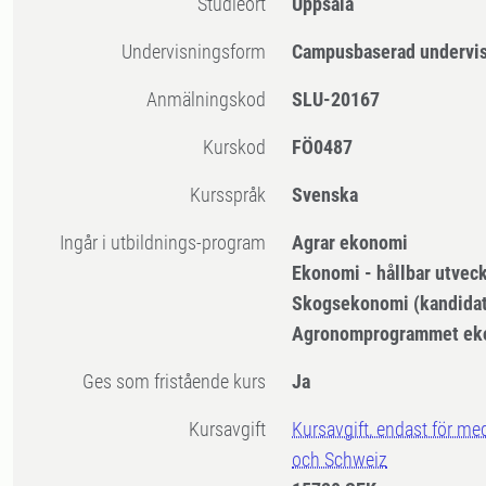
Studieort
Uppsala
Undervisningsform
Campusbaserad undervi
Anmälningskod
SLU-20167
Kurskod
FÖ0487
Kursspråk
Svenska
Ingår i utbildnings-program
Agrar ekonomi
Ekonomi - hållbar utveck
Skogsekonomi (kandidat
Agronomprogrammet ek
Ges som fristående kurs
Ja
Kursavgift
Kursavgift, endast för me
och Schweiz