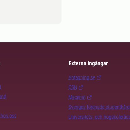
m
Externa ingångar
Antagning.se
t
CSN
rand
Mecenat
Sveriges förenade studentkåre
b hos oss
Universitets- och högskoleråd