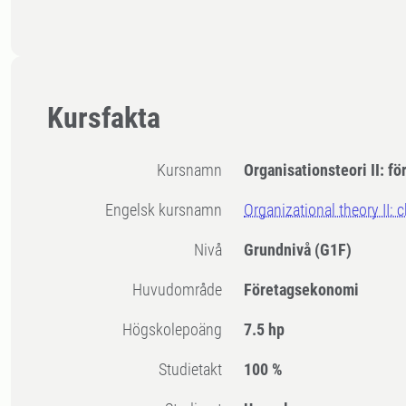
Kursfakta
Kursnamn
Organisationsteori II: fö
Engelsk kursnamn
Organizational theory II: 
Nivå
Grundnivå
(G1F)
Huvudområde
Företagsekonomi
högskolepoäng
7.5 hp
Studietakt
100 %