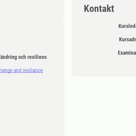
Kontakt
Kursle
Kursad
Examina
rändring och resiliens
change and resiliance