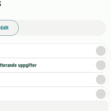
s
Edit
n
tterande uppgifter