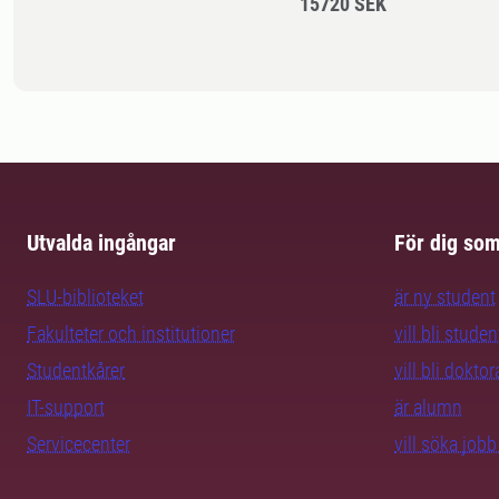
15720 SEK
Utvalda ingångar
För dig so
SLU-biblioteket
är ny student
Fakulteter och institutioner
vill bli studen
Studentkårer
vill bli dokto
IT-support
är alumn
Servicecenter
vill söka job