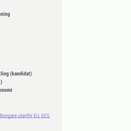
sning
ling (kandidat)
)
onomi
dborgare utanför EU, EES,