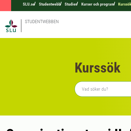
SLU.se
Studentwebb
Studier
Kurser och program
Kurssö
STUDENTWEBBEN
Kurssök
Fritext sökning