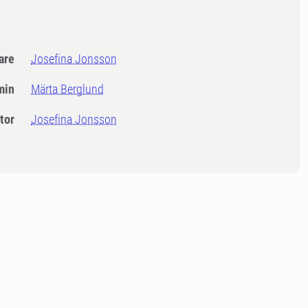
dare
Josefina Jonsson
min
Märta Berglund
tor
Josefina Jonsson