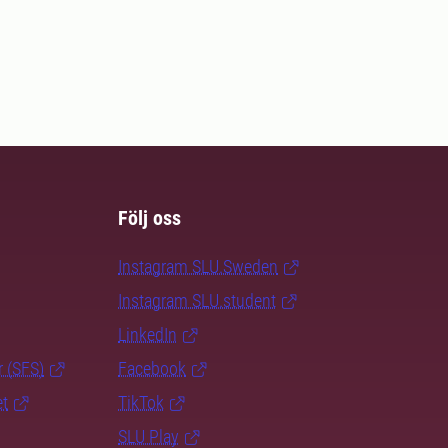
Följ oss
Instagram SLU.Sweden
Instagram SLU.student
LinkedIn
r (SFS)
Facebook
et
TikTok
SLU Play