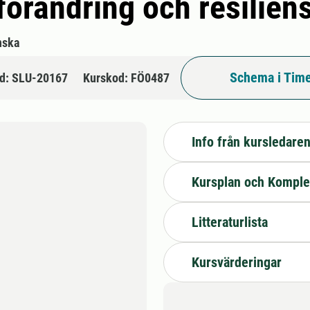
 förändring och resilien
nska
Schema i Time
d: SLU-20167
Kurskod: FÖ0487
Info från kursledare
Kursplan och Komple
Litteraturlista
Kursvärderingar