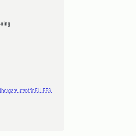
sning
dborgare utanför EU, EES,