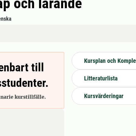
ap och lärande
enska
Kursplan och Komple
enbart till
Litteraturlista
sstudenter.
Kursvärderingar
arie kurstillfälle.