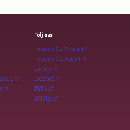
Följ oss
Instagram SLU.Sweden
Instagram SLU.student
LinkedIn
r (SFS)
Facebook
et
TikTok
SLU Play