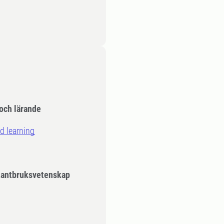
 och lärande
nd learning
Lantbruksvetenskap