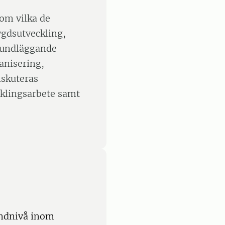
 om vilka de
ygdsutveckling,
grundläggande
anisering,
iskuteras
cklingsarbete samt
undnivå inom