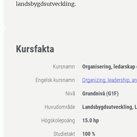
landsbygdsutveckling.
Kursfakta
Kursnamn
Organisering, ledarskap
Engelsk kursnamn
Organizing, leadership, a
Nivå
Grundnivå
(G1F)
Huvudområde
Landsbygdsutveckling, 
högskolepoäng
15.0 hp
Studietakt
100 %