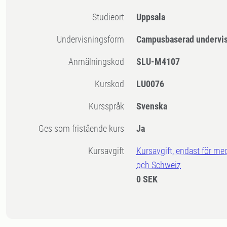
Studieort
Uppsala
Undervisningsform
Campusbaserad undervi
Anmälningskod
SLU-M4107
Kurskod
LU0076
Kursspråk
Svenska
Ges som fristående kurs
Ja
Kursavgift
Kursavgift, endast för me
och Schweiz
0 SEK