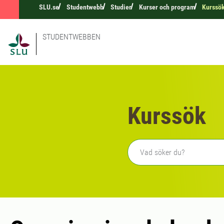
SLU.se
Studentwebb
Studier
Kurser och program
Kurssö
STUDENTWEBBEN
Kurssök
Fritext sökning