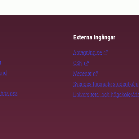
m
Externa ingångar
Antagning.se
t
CSN
rand
Mecenat
Sveriges förenade studentkåre
b hos oss
Universitets- och högskoleråd