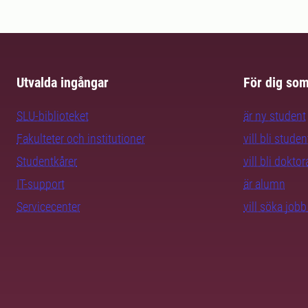
Utvalda ingångar
För dig so
SLU-biblioteket
är ny student
Fakulteter och institutioner
vill bli studen
Studentkårer
vill bli dokto
IT-support
är alumn
Servicecenter
vill söka job