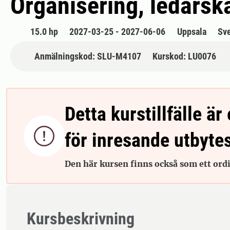
Organisering, ledarsk
15.0 hp
2027-03-25 - 2027-06-06
Uppsala
Sv
Anmälningskod: SLU-M4107
Kurskod: LU0076
Detta kurstillfälle är 

för inresande utbyte
Den här kursen finns också som ett ordin
Kursbeskrivning