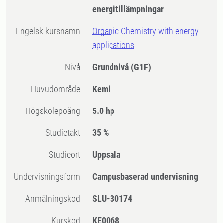
energitillämpningar
Engelsk kursnamn
Organic Chemistry with energy
applications
Nivå
Grundnivå
(G1F)
Huvudområde
Kemi
högskolepoäng
5.0 hp
Studietakt
35 %
Studieort
Uppsala
Undervisningsform
Campusbaserad undervisning
Anmälningskod
SLU-30174
Kurskod
KE0068