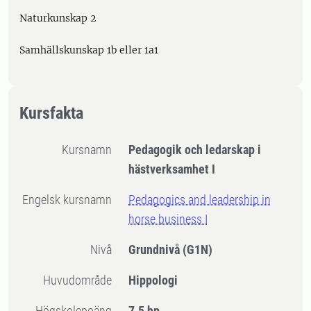
Naturkunskap 2
Samhällskunskap 1b eller 1a1
Kursfakta
Kursnamn
Pedagogik och ledarskap i
hästverksamhet I
Engelsk kursnamn
Pedagogics and leadership in
horse business I
Nivå
Grundnivå
(G1N)
Huvudområde
Hippologi
högskolepoäng
7.5 hp