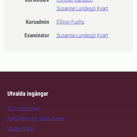
Susanne Lundesjö Kvart
Kursadmin
Ellinor Fuchs
Examinator
Susanne Lundesjö Kvart
Utvalda ingångar
SLU-biblioteket
Fakulteter och institutioner
Studentkårer