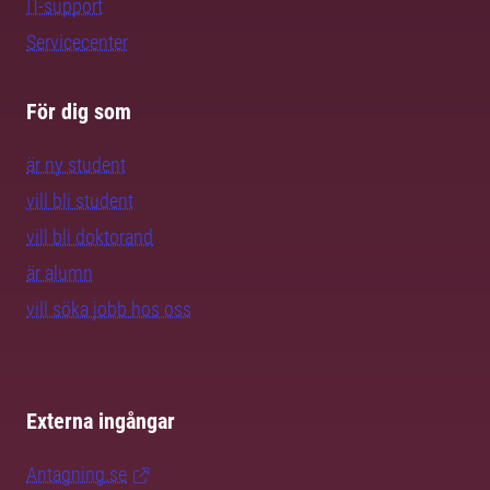
IT-support
Servicecenter
För dig som
är ny student
vill bli student
vill bli doktorand
är alumn
vill söka jobb hos oss
Externa ingångar
Antagning.se