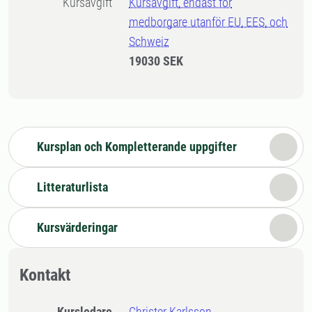
Kursavgift
Kursavgift, endast för
medborgare utanför EU, EES, och
Schweiz
19030 SEK
Kursplan och Kompletterande uppgifter
Litteraturlista
Kursvärderingar
Kontakt
Kursledare
Christer Karlsson