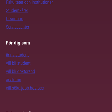
Fakulteter och institutioner
Studentkårer
IT-support
Servicecenter
För dig som
är ny student
vill bli student
vill bli doktorand
är alumn
vill söka jobb hos oss