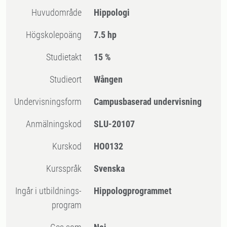
Huvudområde
Hippologi
högskolepoäng
7.5 hp
Studietakt
15 %
Studieort
Wången
Undervisningsform
Campusbaserad undervisning
Anmälningskod
SLU-20107
Kurskod
HO0132
Kursspråk
Svenska
Ingår i utbildnings-
Hippologprogrammet
program