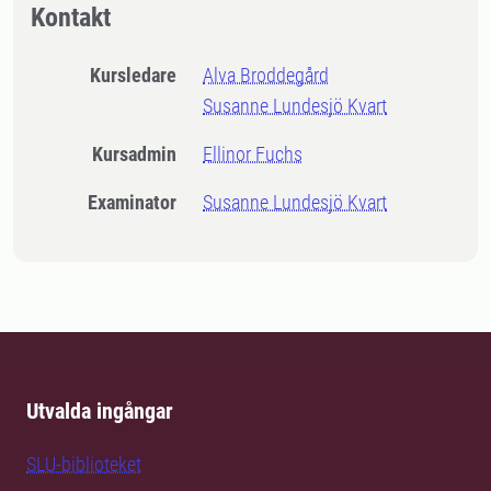
Kontakt
Kursledare
Alva Broddegård
Susanne Lundesjö Kvart
Kursadmin
Ellinor Fuchs
Examinator
Susanne Lundesjö Kvart
Utvalda ingångar
SLU-biblioteket