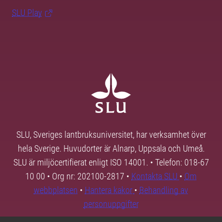
SLU Play
SLU, Sveriges lantbruksuniversitet, har verksamhet över
hela Sverige. Huvudorter är Alnarp, Uppsala och Umeå.
SLU är miljöcertifierat enligt ISO 14001. • Telefon: 018-67
10 00 • Org nr: 202100-2817 •
Kontakta SLU
•
Om
webbplatsen
•
Hantera kakor
•
Behandling av
personuppgifter