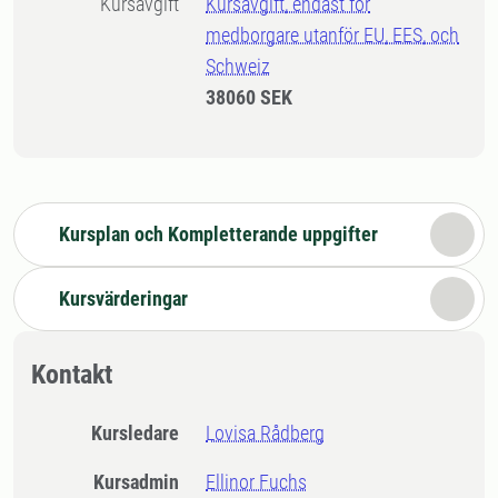
Kursavgift
Kursavgift, endast för
medborgare utanför EU, EES, och
Schweiz
38060 SEK
Kursplan och Kompletterande uppgifter
Kursvärderingar
Kontakt
Kursledare
Lovisa Rådberg
Kursadmin
Ellinor Fuchs