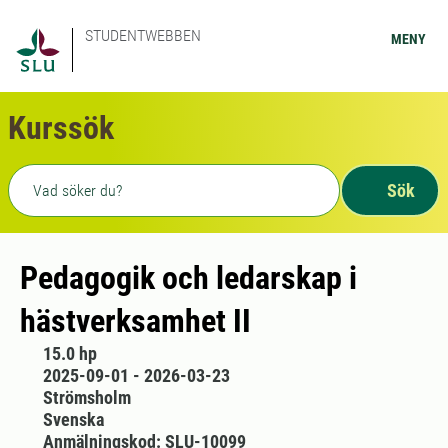
STUDENTWEBBEN
MENY
Kurssök
Fritext sökning
Sök
Pedagogik och ledarskap i
hästverksamhet II
15.0 hp
2025-09-01 - 2026-03-23
Strömsholm
Svenska
Anmälningskod: SLU-10099