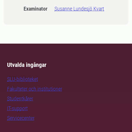
Examinator
Susanne Lundesjö Kvart
Utvalda ingångar
SLU-biblioteket
Fakulteter och institutioner
Studentkårer
IT-support
Servicecenter