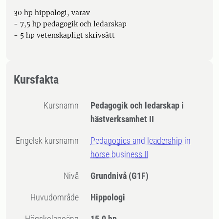
30 hp hippologi, varav
- 7,5 hp pedagogik och ledarskap
- 5 hp vetenskapligt skrivsätt
Kursfakta
Kursnamn
Pedagogik och ledarskap i
hästverksamhet II
Engelsk kursnamn
Pedagogics and leadership in
horse business II
Nivå
Grundnivå
(G1F)
Huvudområde
Hippologi
högskolepoäng
15.0 hp