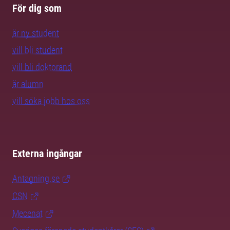
För dig som
är ny student
vill bli student
vill bli doktorand
är alumn
vill söka jobb hos oss
Externa ingångar
Antagning.se
CSN
Mecenat