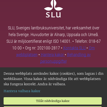
SLU, Sveriges lantbruksuniversitet, har verksamhet över
hela Sverige. Huvudorter är Alnarp, Uppsala och Umeå.
SLU är miljöcertifierat enligt ISO 14001. • Telefon: 018-67
10 00 • Org nr: 202100-2817 •
Kontakta SLU
•
Om
webbplatsen
•
Hantera kakor
•
Behandling av
personuppgifter
Denna webbplats använder kakor (cookies), som lagras i din
webbläsare. Vissa kakor är nödvändiga för att webbplatsen
ska fungera korrekt. Andra är valbara.
Hantera valbara kakor
Tillåt nödvändiga kakor