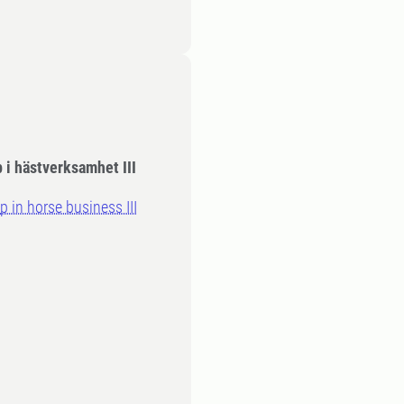
 i hästverksamhet III
 in horse business III