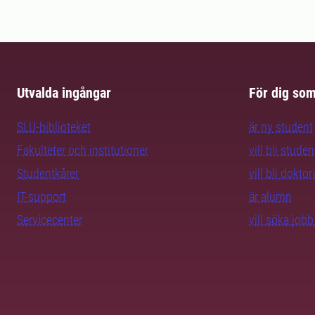
Utvalda ingångar
För dig so
SLU-biblioteket
är ny student
Fakulteter och institutioner
vill bli studen
Studentkårer
vill bli dokto
IT-support
är alumn
Servicecenter
vill söka job