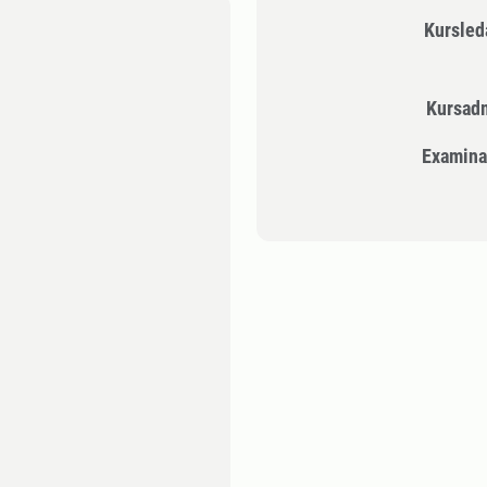
Kursle
Kursad
Examina