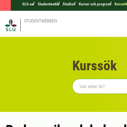
SLU.se
Studentwebb
Studier
Kurser och program
Kurssö
STUDENTWEBBEN
Kurssök
Fritext sökning