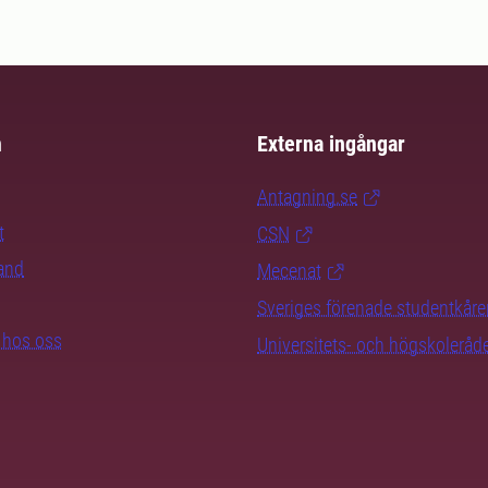
m
Externa ingångar
Antagning.se
t
CSN
rand
Mecenat
Sveriges förenade studentkåre
b hos oss
Universitets- och högskoleråd