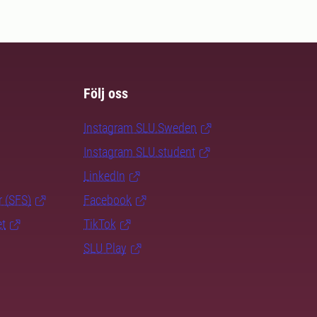
Följ oss
Instagram SLU.Sweden
Instagram SLU.student
LinkedIn
r (SFS)
Facebook
et
TikTok
SLU Play