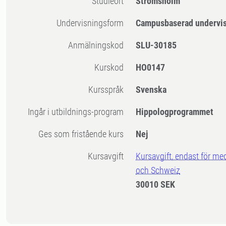
Studieort
Strömsholm
Undervisningsform
Campusbaserad undervi
Anmälningskod
SLU-30185
Kurskod
HO0147
Kursspråk
Svenska
Ingår i utbildnings-program
Hippologprogrammet
Ges som fristående kurs
Nej
Kursavgift
Kursavgift, endast för me
och Schweiz
30010 SEK