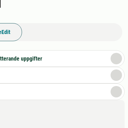
I
eEdit
tterande uppgifter