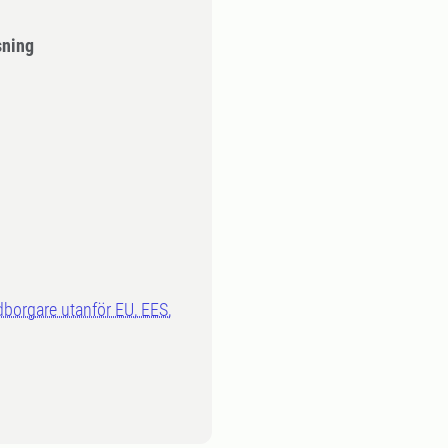
sning
dborgare utanför EU, EES,