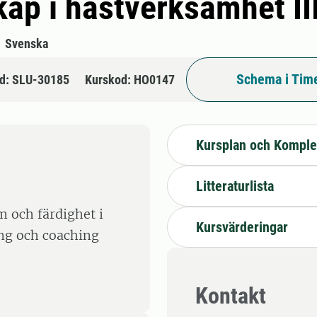
ap i hästverksamhet II
Svenska
Schema i Tim
d: SLU-30185
Kurskod: HO0147
Kursplan och Komple
Litteraturlista
m och färdighet i
Kursvärderingar
ing och coaching
Kontakt