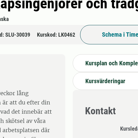
kapsingenjörer och träd
nska
Schema i Time
d: SLU-30039
Kurskod: LK0462
Kursplan och Komple
Kursvärderingar
eckor lång
är att du efter din
Kontakt
vad det innebär att
h skötsel av våra
Kursle
 arbetsplatsen där