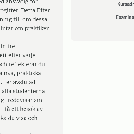
d ansvarig för
Kursad
gifter. Detta Efter
Examina
lning till om dessa
slutar om praktiken
in tre
tt efter varje
och reflekterar du
a nya, praktiska
Efter avslutad
 alla studenterna
gt redovisar sin
 få ett besök av
ska du visa och