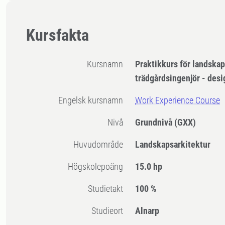
Kursfakta
Kursnamn
Praktikkurs för landska
trädgårdsingenjör - desi
Engelsk kursnamn
Work Experience Course
Nivå
Grundnivå
(GXX)
Huvudområde
Landskapsarkitektur
högskolepoäng
15.0 hp
Studietakt
100 %
Studieort
Alnarp