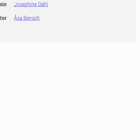
min
Josephine Dahl
tor
Åsa Bensch