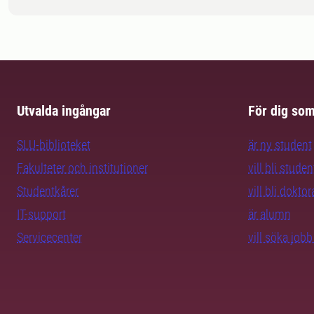
Utvalda ingångar
För dig so
SLU-biblioteket
är ny student
Fakulteter och institutioner
vill bli studen
Studentkårer
vill bli dokto
IT-support
är alumn
Servicecenter
vill söka job