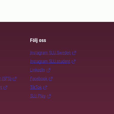
Följ oss
Instagram SLU.Sweden
Instagram SLU.student
LinkedIn
r (SFS)
Facebook
et
TikTok
SLU Play