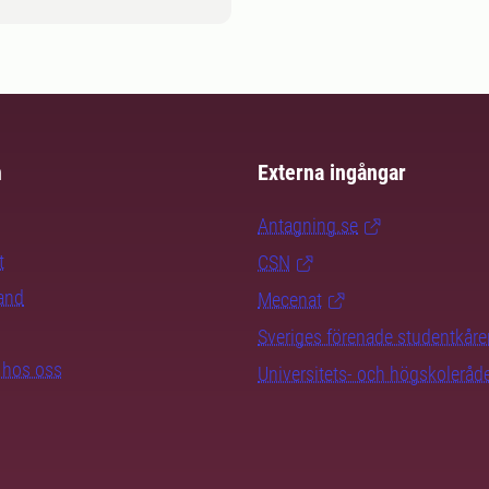
m
Externa ingångar
Antagning.se
t
CSN
rand
Mecenat
Sveriges förenade studentkåre
b hos oss
Universitets- och högskoleråd