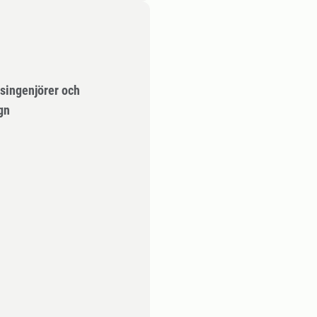
psingenjörer och
gn