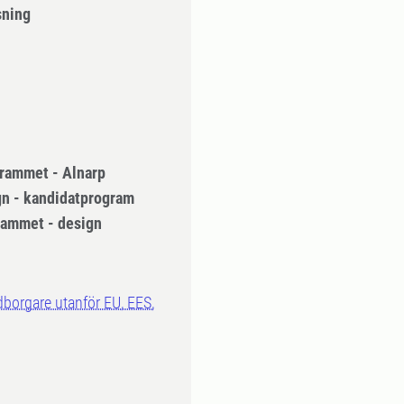
sning
rammet - Alnarp
gn - kandidatprogram
rammet - design
dborgare utanför EU, EES,