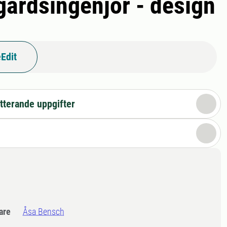
gårdsingenjör - design
Edit
tterande uppgifter
dare
Åsa Bensch