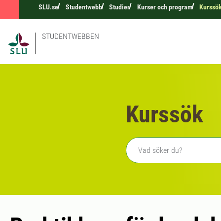
SLU.se
Studentwebb
Studier
Kurser och program
Kurssö
STUDENTWEBBEN
Kurssök
Fritext sökning