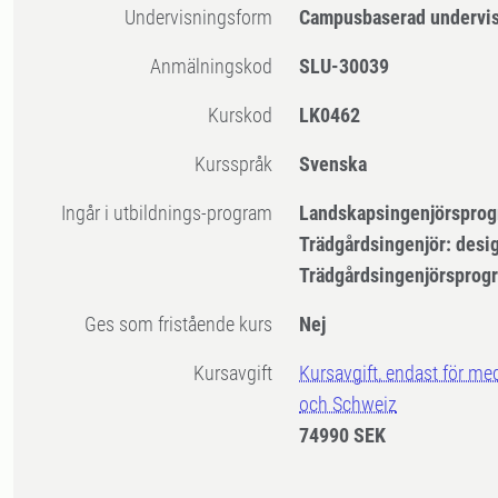
Undervisningsform
Campusbaserad undervi
Anmälningskod
SLU-30039
Kurskod
LK0462
Kursspråk
Svenska
Ingår i utbildnings-program
Landskapsingenjörsprog
Trädgårdsingenjör: desi
Trädgårdsingenjörsprog
Ges som fristående kurs
Nej
Kursavgift
Kursavgift, endast för me
och Schweiz
74990 SEK