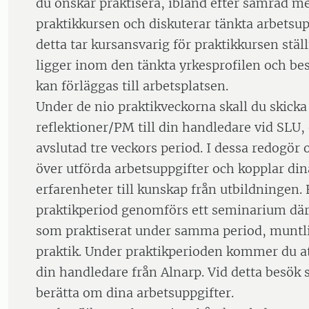
du önskar praktisera, ibland efter samråd me
praktikkursen och diskuterar tänkta arbetsupp
detta tar kursansvarig för praktikkursen stäl
ligger inom den tänkta yrkesprofilen och be
kan förläggas till arbetsplatsen.
Under de nio praktikveckorna skall du skicka 
reflektioner/PM till din handledare vid SLU, e
avslutad tre veckors period. I dessa redogör 
över utförda arbetsuppgifter och kopplar din
erfarenheter till kunskap från utbildningen. 
praktikperiod genomförs ett seminarium där
som praktiserat under samma period, muntli
praktik. Under praktikperioden kommer du att
din handledare från Alnarp. Vid detta besök 
berätta om dina arbetsuppgifter.