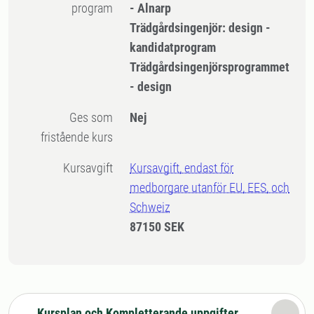
program
- Alnarp
Trädgårdsingenjör: design -
kandidatprogram
Trädgårdsingenjörsprogrammet
- design
Ges som
Nej
fristående kurs
Kursavgift
Kursavgift, endast för
medborgare utanför EU, EES, och
Schweiz
87150 SEK
Kursplan och Kompletterande uppgifter