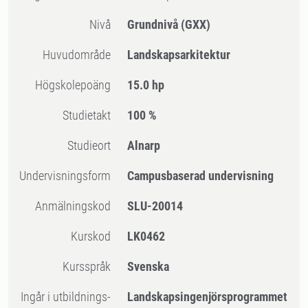
Nivå
Grundnivå
(GXX)
Huvudområde
Landskapsarkitektur
högskolepoäng
15.0 hp
Studietakt
100 %
Studieort
Alnarp
Undervisningsform
Campusbaserad undervisning
Anmälningskod
SLU-20014
Kurskod
LK0462
Kursspråk
Svenska
Ingår i utbildnings-
Landskapsingenjörsprogrammet