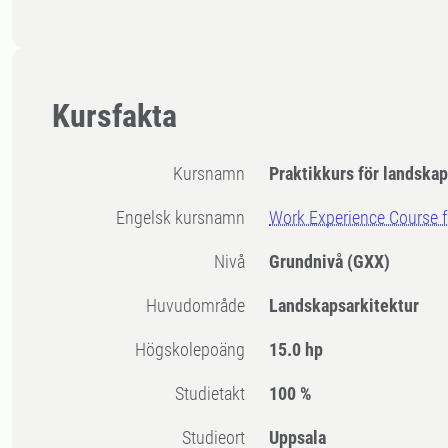
Kursfakta
Kursnamn
Praktikkurs för landska
Engelsk kursnamn
Work Experience Course 
Nivå
Grundnivå
(GXX)
Huvudområde
Landskapsarkitektur
högskolepoäng
15.0 hp
Studietakt
100 %
Studieort
Uppsala