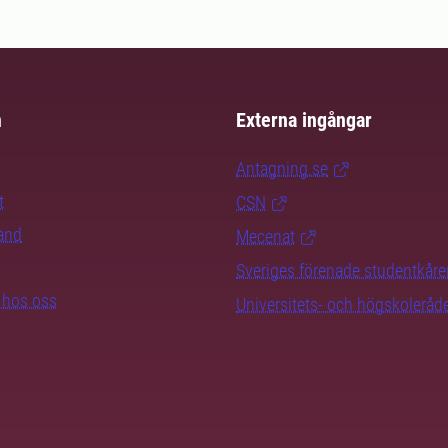
m
Externa ingångar
Antagning.se
t
CSN
rand
Mecenat
Sveriges förenade studentkåre
b hos oss
Universitets- och högskoleråd