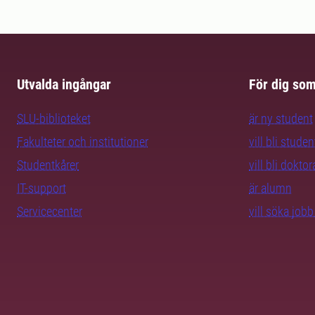
Utvalda ingångar
För dig so
SLU-biblioteket
är ny student
Fakulteter och institutioner
vill bli studen
Studentkårer
vill bli dokto
IT-support
är alumn
Servicecenter
vill söka job