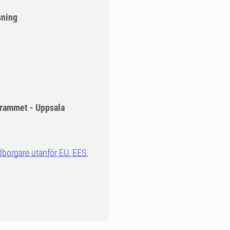
sning
rammet - Uppsala
dborgare utanför EU, EES,