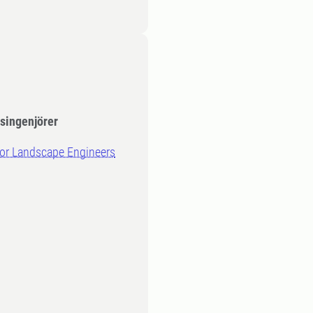
psingenjörer
for Landscape Engineers