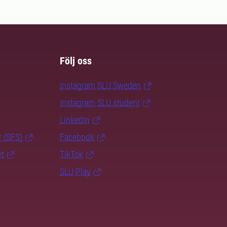
Följ oss
Instagram SLU.Sweden
Instagram SLU.student
LinkedIn
r (SFS)
Facebook
et
TikTok
SLU Play