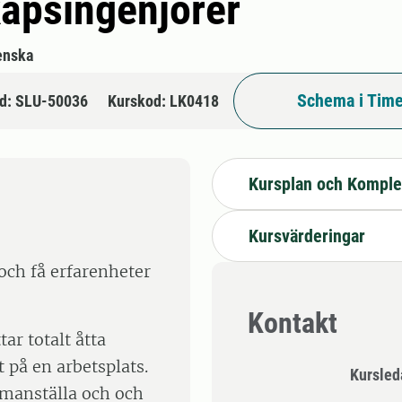
kapsingenjörer
enska
Schema i Time
d: SLU-50036
Kurskod: LK0418
Kursplan och Komple
Kursvärderingar
 och få erfarenheter
Kontakt
ar totalt åtta
t på en arbetsplats.
Kursle
mmanställa och och