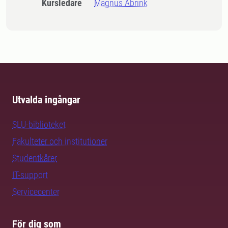
Kursledare
Magnus Åbrink
Utvalda ingångar
SLU-biblioteket
Fakulteter och institutioner
Studentkårer
IT-support
Servicecenter
För dig som