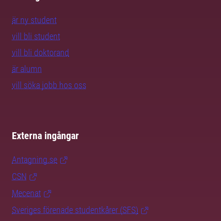
är ny student
vill bli student
vill bli doktorand
är alumn
vill söka jobb hos oss
Externa ingångar
Antagning.se
CSN
Mecenat
Sveriges förenade studentkårer (SFS)