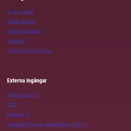
är ny student
vill bli student
vill bli doktorand
är alumn
vill söka jobb hos oss
Externa ingångar
Antagning.se
CSN
Mecenat
Sveriges förenade studentkårer (SFS)