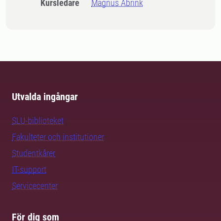
Kursledare
Magnus Åbrink
Utvalda ingångar
SLU-biblioteket
Fakulteter och institutioner
Studentkårer
IT-support
Servicecenter
För dig som