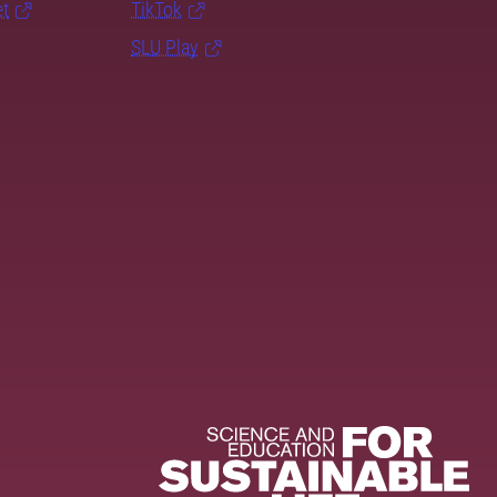
et
TikTok
SLU Play