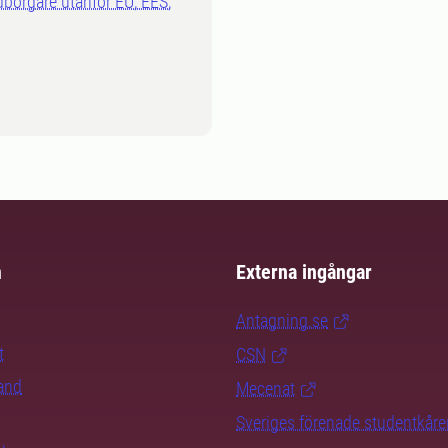
dborgare utanför EU, EES,
m
Externa ingångar
Antagning.se
t
CSN
rand
Mecenat
Sveriges förenade studentkåre