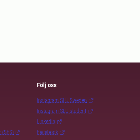
Följ oss
Instagram SLU.Sweden
Instagram SLU.student
LinkedIn
r (SFS)
Facebook