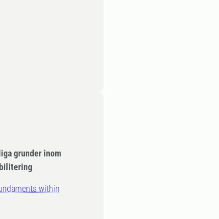
liga grunder inom
ilitering
 fundaments within