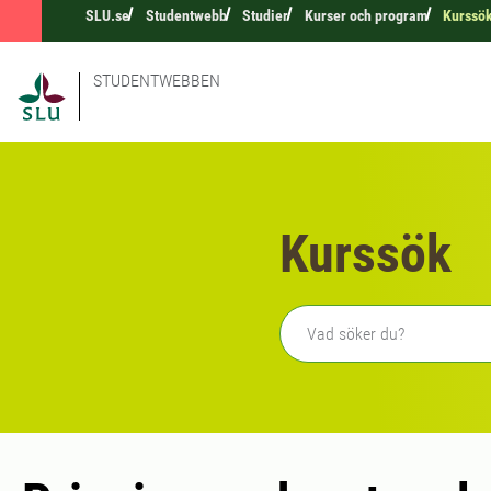
SLU.se
Studentwebb
Studier
Kurser och program
Kurssö
STUDENTWEBBEN
Kurssök
Fritext sökning