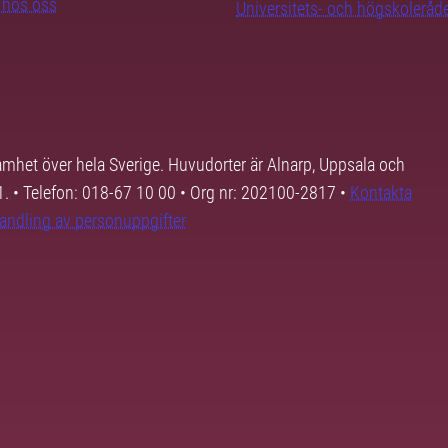
b hos oss
Universitets- och högskoleråd
samhet över hela Sverige. Huvudorter är Alnarp, Uppsala och
01. • Telefon: 018-67 10 00 • Org nr: 202100-2817 •
Kontakta
andling av personuppgifter