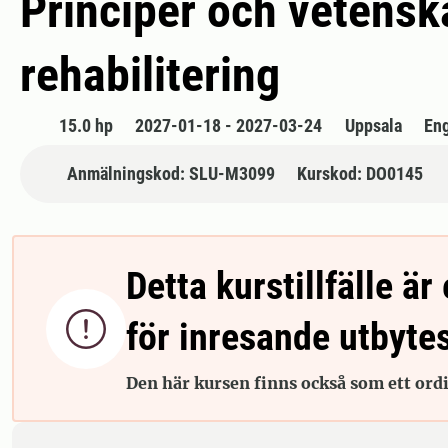
Principer och vetensk
rehabilitering
15.0 hp
2027-01-18 - 2027-03-24
Uppsala
En
Anmälningskod: SLU-M3099
Kurskod: DO0145
Detta kurstillfälle är 

för inresande utbyte
Den här kursen finns också som ett ordin