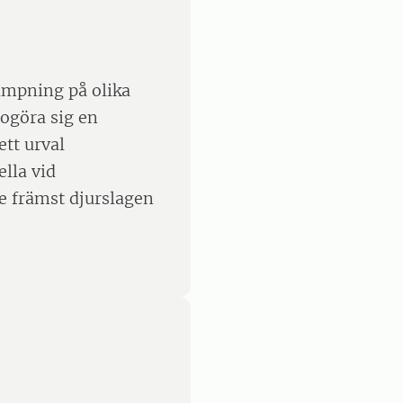
lämpning på olika
dogöra sig en
ett urval
lla vid
e främst djurslagen