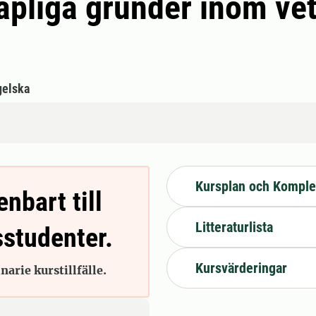
apliga grunder inom ve
gelska
Kursplan och Komple
enbart till
Litteraturlista
sstudenter.
Kursvärderingar
arie kurstillfälle.