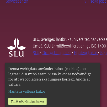
Servicecenter
vill söka job
SLU, Sveriges lantbruksuniversitet, har verk
Umeå. SLU är miljöcertifierat enligt ISO 140
SLU
•
Om webbplatsen
•
Hantera kakor
•
Beh
Denna webbplats använder kakor (cookies), som
lagras i din webbläsare. Vissa kakor är nödvändiga
för att webbplatsen ska fungera korrekt. Andra är
valbara.
Hantera valbara kakor
Tillåt nödvändiga kakor