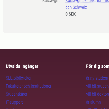
Kursavgift
Kursavgift, endast för me
och Schweiz
0 SEK
Utvalda ingångar
För dig so
SLU-biblioteket
är ny student
Fakulteter och institutioner
vill bli studen
Studentkårer
vill bli dokto
IT-support
är alumn