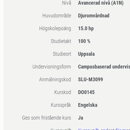
Nivå
Avancerad nivå
(A1N)
Huvudområde
Djuromvårdnad
högskolepoäng
15.0 hp
Studietakt
100 %
Studieort
Uppsala
Undervisningsform
Campusbaserad undervi
Anmälningskod
SLU-M3099
Kurskod
DO0145
Kursspråk
Engelska
Ges som fristående kurs
Ja