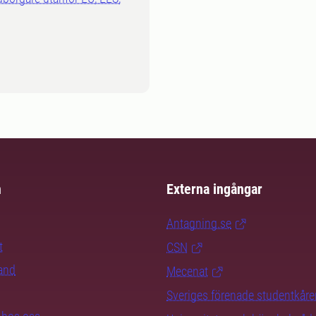
m
Externa ingångar
Antagning.se
t
CSN
rand
Mecenat
Sveriges förenade studentkåre