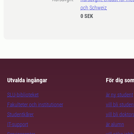
och Schweiz
0 SEK
Utvalda ingångar
För dig so
SLU-biblioteket
är ny student
Fakulteter och institutioner
vill bli studen
Studentkårer
vill bli dokto
IT-support
är alumn