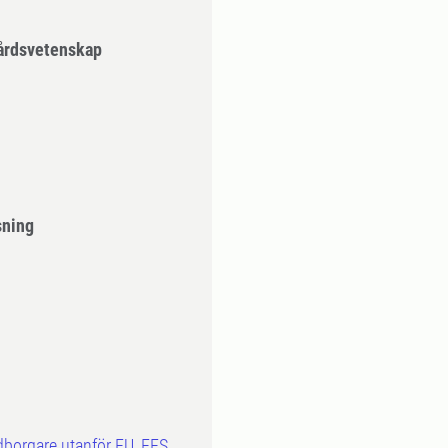
årdsvetenskap
sning
dborgare utanför EU, EES,