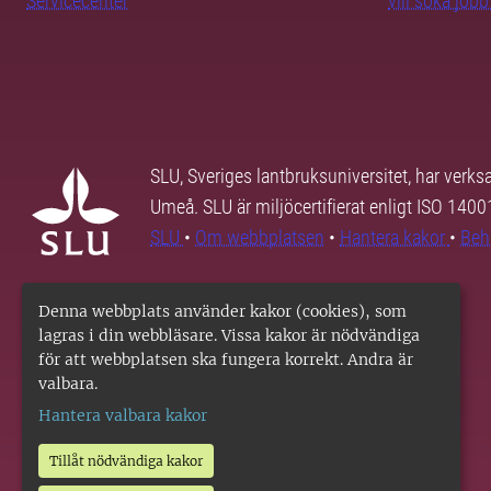
Servicecenter
vill söka job
SLU, Sveriges lantbruksuniversitet, har verk
Umeå. SLU är miljöcertifierat enligt ISO 140
SLU
•
Om webbplatsen
•
Hantera kakor
•
Beh
Denna webbplats använder kakor (cookies), som
lagras i din webbläsare. Vissa kakor är nödvändiga
för att webbplatsen ska fungera korrekt. Andra är
valbara.
Hantera valbara kakor
Tillåt nödvändiga kakor