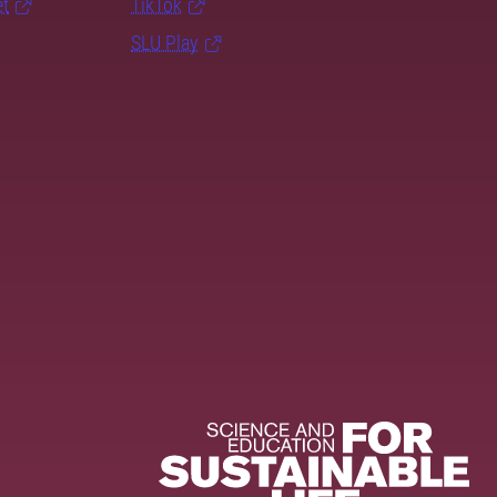
et
TikTok
SLU Play