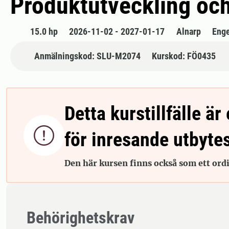
Produktutveckling oc
15.0 hp
2026-11-02 - 2027-01-17
Alnarp
Enge
Anmälningskod: SLU-M2074
Kurskod: FÖ0435
Detta kurstillfälle är 

för inresande utbyte
Den här kursen finns också som ett ordin
Behörighetskrav