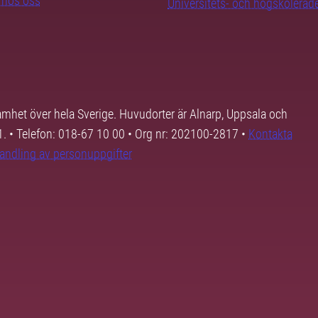
b hos oss
Universitets- och högskoleråd
samhet över hela Sverige. Huvudorter är Alnarp, Uppsala och
01. • Telefon: 018-67 10 00 • Org nr: 202100-2817 •
Kontakta
andling av personuppgifter