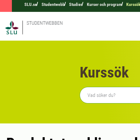
SLU.se
Studentwebb
Studier
Kurser och program
Kurssö
STUDENTWEBBEN
Kurssök
Fritext sökning