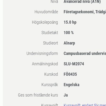
Nivå
Avancerad nivå
(A1N)
Huvudområde
Företagsekonomi, Trädg
högskolepoäng
15.0 hp
Studietakt
100 %
Studieort
Alnarp
Undervisningsform
Campusbaserad undervi
Anmälningskod
SLU-M2074
Kurskod
FÖ0435
Kursspråk
Engelska
Ges som fristående kurs
Ja
Kursavgift
Kursavgift, endast för me