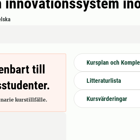
h innovationssystem i
lska
Kursplan och Komple
enbart till
Litteraturlista
sstudenter.
Kursvärderingar
arie kurstillfälle.