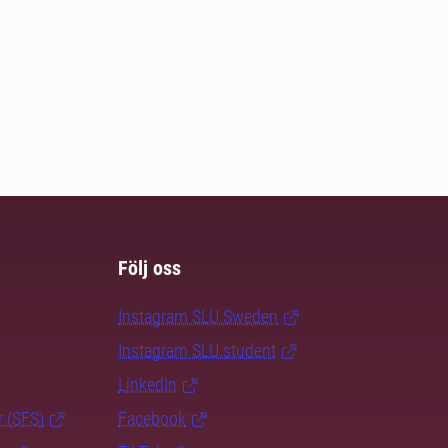
Följ oss
Instagram SLU.Sweden
Instagram SLU.student
LinkedIn
r (SFS)
Facebook