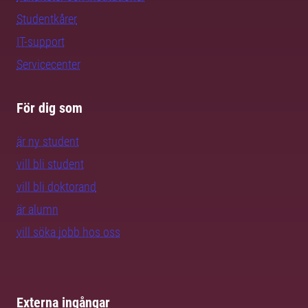
Studentkårer
IT-support
Servicecenter
För dig som
är ny student
vill bli student
vill bli doktorand
är alumn
vill söka jobb hos oss
Externa ingångar