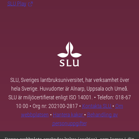
SLU Play
SLU, Sveriges lantbruksuniversitet, har verksamhet över
hela Sverige. Huvudorter är Alnarp, Uppsala och Umeå.
SLU är miljöcertifierat enligt ISO 14001. • Telefon: 018-67
10 00 • Org nr: 202100-2817 •
Kontakta SLU
•
Om
webbplatsen
•
Hantera kakor
•
Behandling av
personuppgifter