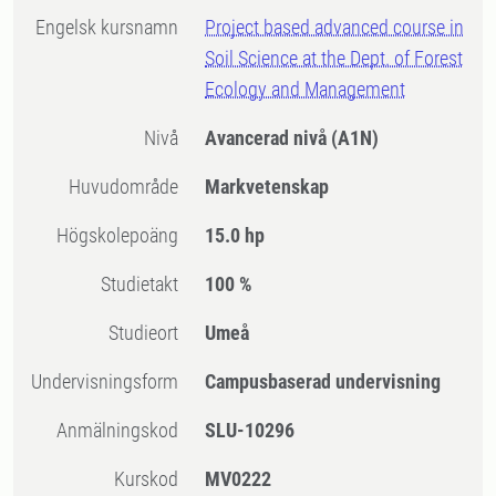
Engelsk kursnamn
Project based advanced course in
Soil Science at the Dept. of Forest
Ecology and Management
Nivå
Avancerad nivå
(A1N)
Huvudområde
Markvetenskap
högskolepoäng
15.0 hp
Studietakt
100 %
Studieort
Umeå
Undervisningsform
Campusbaserad undervisning
Anmälningskod
SLU-10296
Kurskod
MV0222