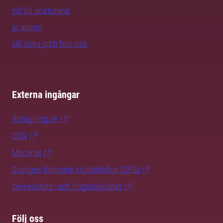
vill bli doktorand
är alumn
vill söka jobb hos oss
Externa ingångar
Antagning.se
CSN
Mecenat
Sveriges förenade studentkårer (SFS)
Universitets- och högskolerådet
Följ oss