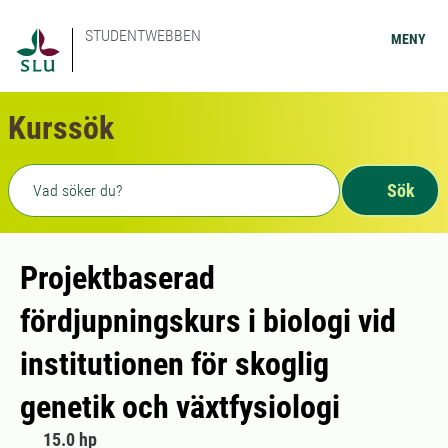
STUDENTWEBBEN
MENY
Kurssök
Fritext sökning
Sök
Projektbaserad
fördjupningskurs i biologi vid
institutionen för skoglig
genetik och växtfysiologi
15.0 hp