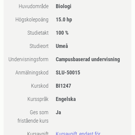
Huvudområde
Biologi
högskolepoäng
15.0 hp
Studietakt
100 %
Studieort
Umeå
Undervisningsform
Campusbaserad undervisning
Anmälningskod
SLU-50015
Kurskod
BI1247
Kursspråk
Engelska
Ges som
Ja
fristående kurs
Kursavgift
Kursavgift, endast för