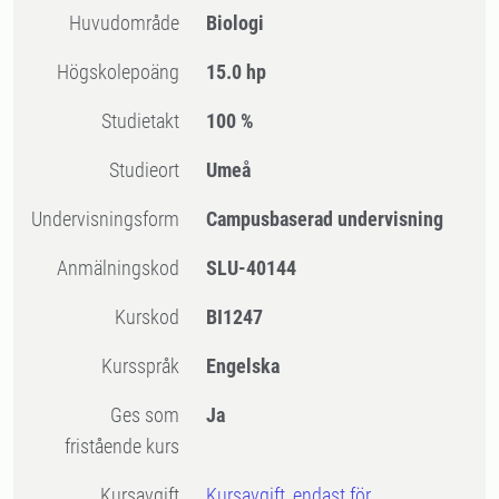
Huvudområde
Biologi
högskolepoäng
15.0 hp
Studietakt
100 %
Studieort
Umeå
Undervisningsform
Campusbaserad undervisning
Anmälningskod
SLU-40144
Kurskod
BI1247
Kursspråk
Engelska
Ges som
Ja
fristående kurs
Kursavgift
Kursavgift, endast för