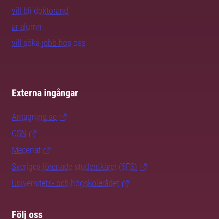
vill bli doktorand
är alumn
vill söka jobb hos oss
Externa ingångar
Antagning.se
CSN
Mecenat
Sveriges förenade studentkårer (SFS)
Universitets- och högskolerådet
Följ oss