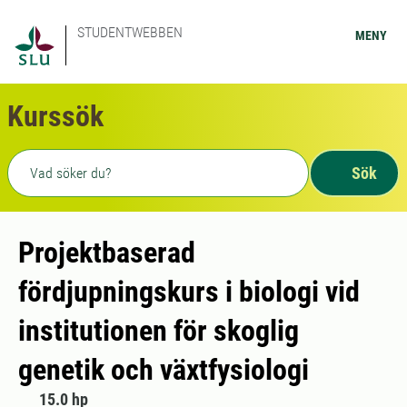
STUDENTWEBBEN
MENY
Kurssök
Fritext sökning
Sök
Projektbaserad
fördjupningskurs i biologi vid
institutionen för skoglig
genetik och växtfysiologi
15.0 hp