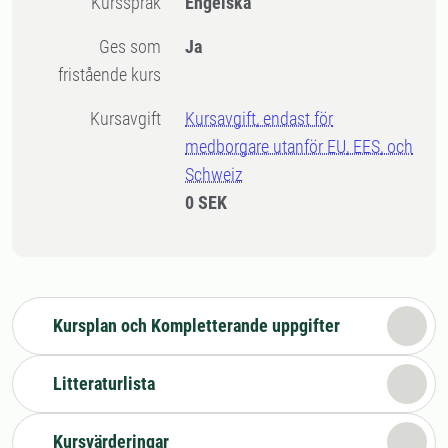
Kursspråk
Engelska
Ges som
Ja
fristående kurs
Kursavgift
Kursavgift, endast för
medborgare utanför EU, EES, och
Schweiz
0 SEK
Kursplan och Kompletterande uppgifter
Litteraturlista
Kursvärderingar