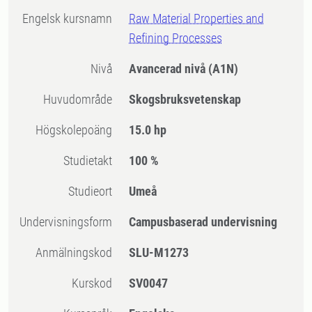
Engelsk kursnamn
Raw Material Properties and
Refining Processes
Nivå
Avancerad nivå
(A1N)
Huvudområde
Skogsbruksvetenskap
högskolepoäng
15.0 hp
Studietakt
100 %
Studieort
Umeå
Undervisningsform
Campusbaserad undervisning
Anmälningskod
SLU-M1273
Kurskod
SV0047