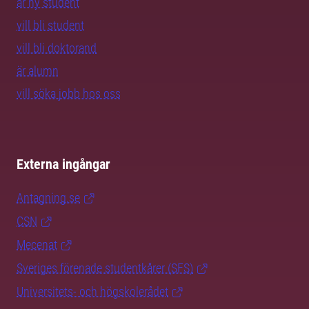
är ny student
vill bli student
vill bli doktorand
är alumn
vill söka jobb hos oss
Externa ingångar
Antagning.se
CSN
Mecenat
Sveriges förenade studentkårer (SFS)
Universitets- och högskolerådet