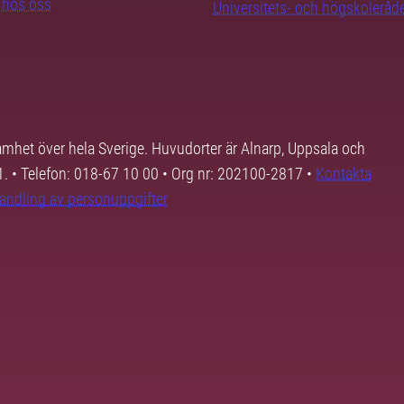
b hos oss
Universitets- och högskoleråd
samhet över hela Sverige. Huvudorter är Alnarp, Uppsala och
01. • Telefon: 018-67 10 00 • Org nr: 202100-2817 •
Kontakta
andling av personuppgifter