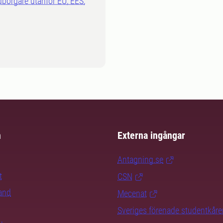
dborgare utanför EU, EES,
m
Externa ingångar
Antagning.se
t
CSN
rand
Mecenat
Sveriges förenade studentkåre