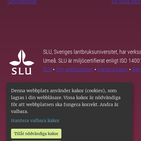
Servicecenter
vill söka job
SLU, Sveriges lantbruksuniversitet, har verk
Umeå. SLU är miljöcertifierat enligt ISO 140
SLU
•
Om webbplatsen
•
Hantera kakor
•
Beh
Denna webbplats använder kakor (cookies), som
lagras i din webbläsare. Vissa kakor är nödvändiga
för att webbplatsen ska fungera korrekt. Andra är
valbara.
Hantera valbara kakor
Tillåt nödvändiga kakor