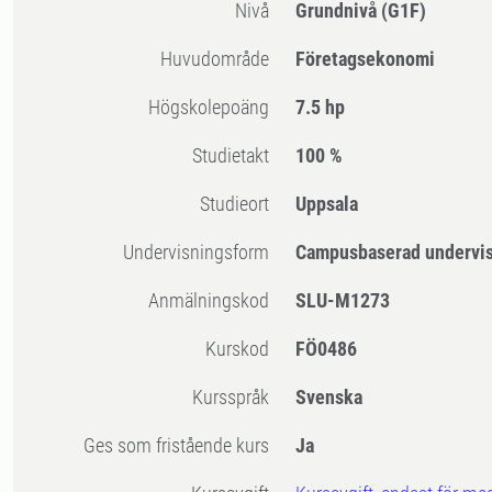
Nivå
Grundnivå
(G1F)
Huvudområde
Företagsekonomi
högskolepoäng
7.5 hp
Studietakt
100 %
Studieort
Uppsala
Undervisningsform
Campusbaserad undervi
Anmälningskod
SLU-M1273
Kurskod
FÖ0486
Kursspråk
Svenska
Ges som fristående kurs
Ja