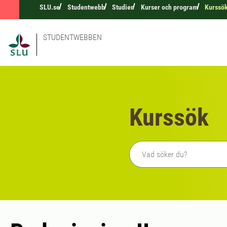
SLU.se
Studentwebb
Studier
Kurser och program
Kurssö
STUDENTWEBBEN
Kurssök
Fritext sökning