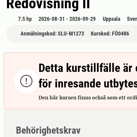
Redovisning II
7.5 hp
2026-08-31 - 2026-09-29
Uppsala
Sve
Anmälningskod: SLU-M1273
Kurskod: FÖ0486
Detta kurstillfälle är 

för inresande utbyte
Den här kursen finns också som ett ordin
Behörighetskrav