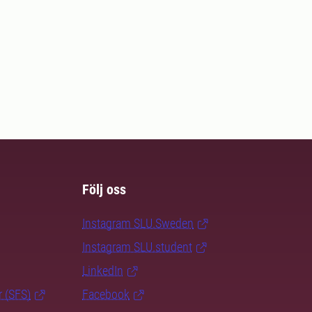
Följ oss
Instagram SLU.Sweden
Instagram SLU.student
LinkedIn
r (SFS)
Facebook