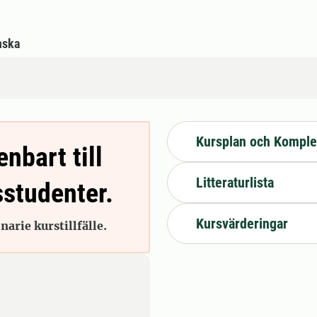
nska
Kursplan och Komple
enbart till
Litteraturlista
sstudenter.
Kursvärderingar
arie kurstillfälle.