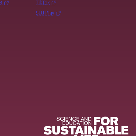
et
TikTok
SLU Play