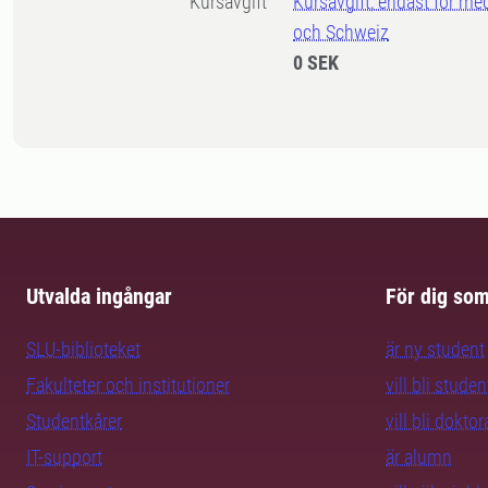
Kursavgift
Kursavgift, endast för me
och Schweiz
0 SEK
Utvalda ingångar
För dig so
SLU-biblioteket
är ny student
Fakulteter och institutioner
vill bli studen
Studentkårer
vill bli dokto
IT-support
är alumn