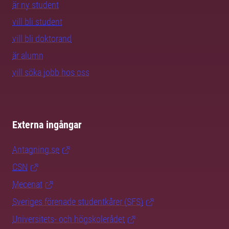
är ny student
vill bli student
vill bli doktorand
är alumn
vill söka jobb hos oss
Externa ingångar
Antagning.se
CSN
Mecenat
Sveriges förenade studentkårer (SFS)
Universitets- och högskolerådet