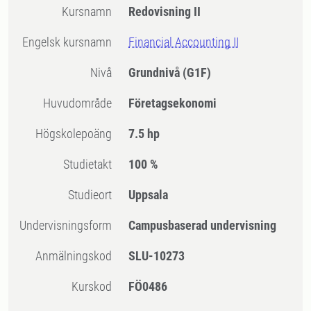
Kursnamn
Redovisning II
Engelsk kursnamn
Financial Accounting II
Nivå
Grundnivå
(G1F)
Huvudområde
Företagsekonomi
högskolepoäng
7.5 hp
Studietakt
100 %
Studieort
Uppsala
Undervisningsform
Campusbaserad undervisning
Anmälningskod
SLU-10273
Kurskod
FÖ0486