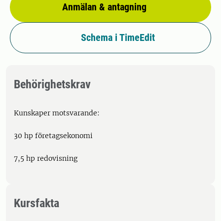
Anmälan & antagning
Schema i TimeEdit
Behörighetskrav
Kunskaper motsvarande:
30 hp företagsekonomi
7,5 hp redovisning
Kursfakta