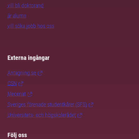
vill bli doktorand
är alumn
vill söka jobb hos oss
Externa ingångar
Antagning.se
CSN
Mecenat
Sveriges förenade studentkårer (SFS)
Universitets- och högskolerådet
Följ oss