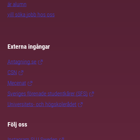
är alumn
vill söka jobb hos oss
Externa ingångar
Antagning.se
CSN
Mecenat
Sveriges förenade studentkårer (SFS)
Universitets- och högskolerådet
Följ oss
Instagram SLU.Sweden