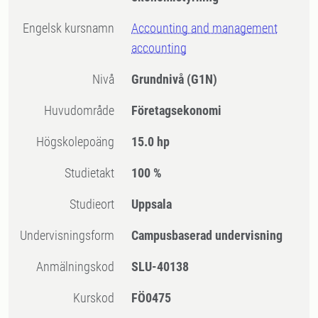
Engelsk kursnamn
Accounting and management
accounting
Nivå
Grundnivå
(G1N)
Huvudområde
Företagsekonomi
högskolepoäng
15.0 hp
Studietakt
100 %
Studieort
Uppsala
Undervisningsform
Campusbaserad undervisning
Anmälningskod
SLU-40138
Kurskod
FÖ0475