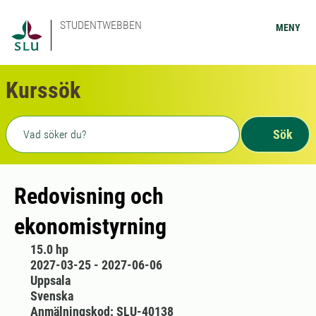
STUDENTWEBBEN
MENY
Kurssök
Fritext sökning
Sök
Redovisning och
ekonomistyrning
15.0 hp
2027-03-25 - 2027-06-06
Uppsala
Svenska
Anmälningskod: SLU-40138