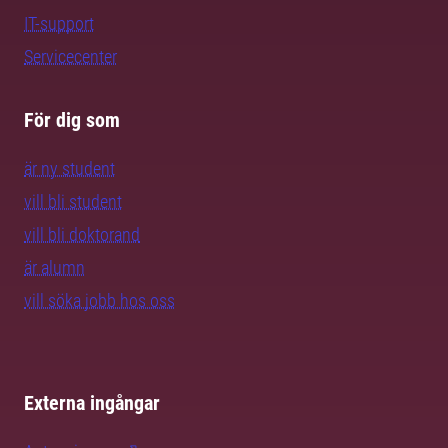
IT-support
Servicecenter
För dig som
är ny student
vill bli student
vill bli doktorand
är alumn
vill söka jobb hos oss
Externa ingångar