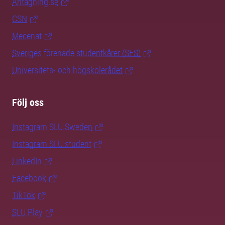
Antagning.se
CSN
Mecenat
Sveriges förenade studentkårer (SFS)
Universitets- och högskolerådet
Följ oss
Instagram SLU.Sweden
Instagram SLU.student
LinkedIn
Facebook
TikTok
SLU Play