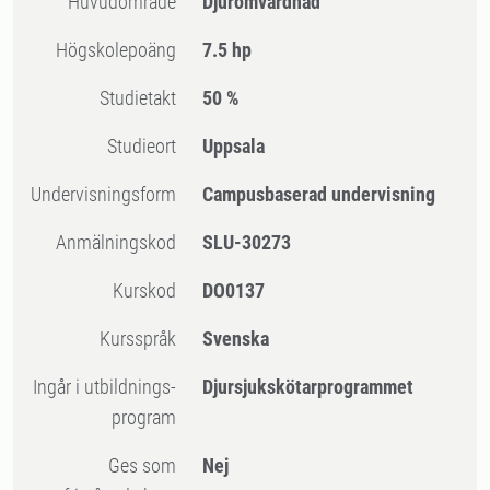
Huvudområde
Djuromvårdnad
högskolepoäng
7.5 hp
Studietakt
50 %
Studieort
Uppsala
Undervisningsform
Campusbaserad undervisning
Anmälningskod
SLU-30273
Kurskod
DO0137
Kursspråk
Svenska
Ingår i utbildnings-
Djursjukskötarprogrammet
program
Ges som
Nej