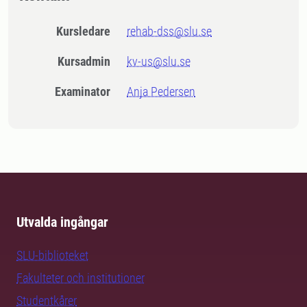
Kursledare
rehab-dss@slu.se
Kursadmin
kv-us@slu.se
Examinator
Anja Pedersen
Utvalda ingångar
SLU-biblioteket
Fakulteter och institutioner
Studentkårer