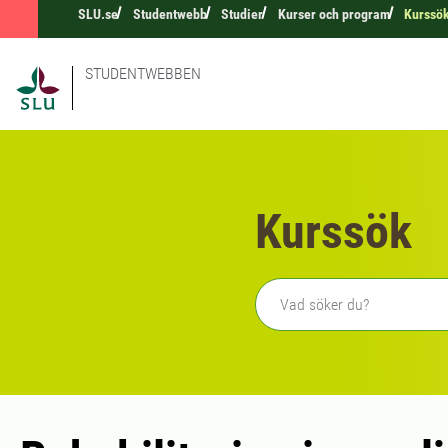
SLU.se
Studentwebb
Studier
Kurser och program
Kurssö
STUDENTWEBBEN
Kurssök
Fritext sökning