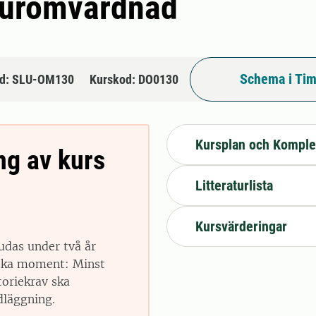
djuromvårdnad
Schema i Tim
d: SLU-OM130
Kurskod: DO0130
Kursplan och Komple
ng av kurs
Litteraturlista
Kursvärderingar
udas under två år
iska moment: Minst
toriekrav ska
dläggning.