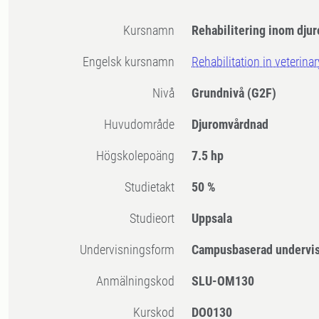
Kursnamn
Rehabilitering inom dju
Engelsk kursnamn
Rehabilitation in veterina
Nivå
Grundnivå
(G2F)
Huvudområde
Djuromvårdnad
högskolepoäng
7.5 hp
Studietakt
50 %
Studieort
Uppsala
Undervisningsform
Campusbaserad undervi
Anmälningskod
SLU-OM130
Kurskod
DO0130