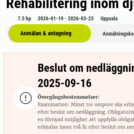
Rehabilitering inom 
7.5 hp
2026-01-19 - 2026-03-23
Uppsala
Anmälan & antagning
Anmälningsko
Beslut om nedläggni
2025-09-16

Övergångsbestemmelser:
Examination: Minst tre omprov ska erbj
efter beslut om nedläggning. Obligator
en förnyad möjlighet att uppfylla obliga
erbjudas inom två år efter beslut om ne