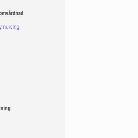
romvårdnad
ry nursing
sning