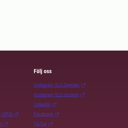
Följ oss
Instagram SLU.Sweden
Instagram SLU.student
LinkedIn
r (SFS)
Facebook
et
TikTok