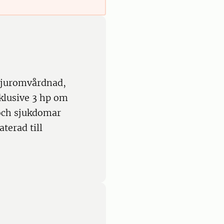
djuromvårdnad,
nklusive 3 hp om
 och sjukdomar
terad till