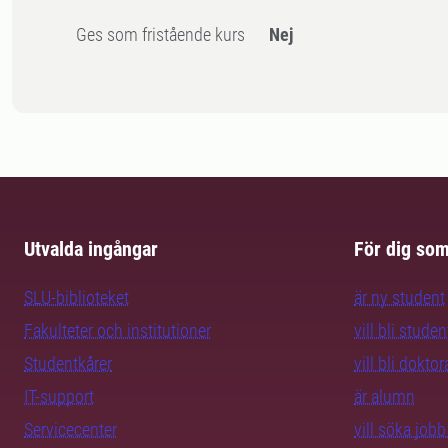
Ges som fristående kurs
Nej
Utvalda ingångar
För dig so
SLU-biblioteket
är ny student
Fakulteter och institutioner
vill bli studen
Studentkårer
vill bli dokto
IT-support
är alumn
Servicecenter
vill söka job