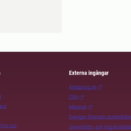
m
Externa ingångar
Antagning.se
t
CSN
rand
Mecenat
Sveriges förenade studentkåre
b hos oss
Universitets- och högskoleråd