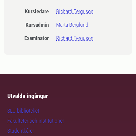
Kursledare
Richard Ferguson
Kursadmin
Märta Berglund
Examinator
Richard Ferguson
Utvalda ingångar
SLU-biblioteket
Fakulteter och institutioner
Studentkårer