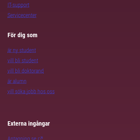
IT-support
Servicecenter
För dig som
är ny student
vill bli student
vill bli doktorand
är alumn
vill söka jobb hos oss
Externa ingångar
Antagning.se