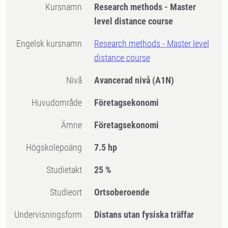
Kursnamn
Research methods - Master
level distance course
Engelsk kursnamn
Research methods - Master level
distance course
Nivå
Avancerad nivå
(A1N)
Huvudområde
Företagsekonomi
Ämne
Företagsekonomi
högskolepoäng
7.5 hp
Studietakt
25 %
Studieort
Ortsoberoende
Undervisningsform
Distans utan fysiska träffar