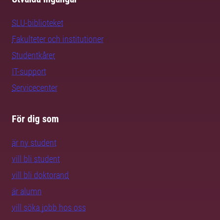
SLU-biblioteket
Fakulteter och institutioner
Studentkårer
IT-support
Servicecenter
För dig som
är ny student
vill bli student
vill bli doktorand
är alumn
vill söka jobb hos oss