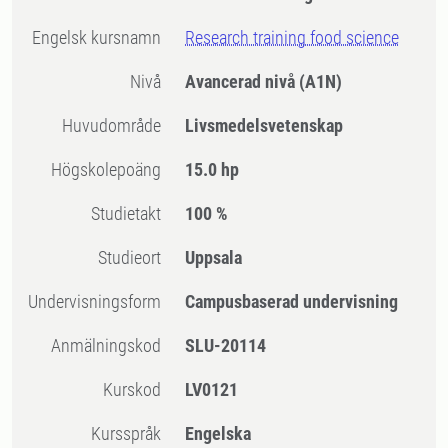
Engelsk kursnamn
Research training food science
Nivå
Avancerad nivå
(A1N)
Huvudområde
Livsmedelsvetenskap
högskolepoäng
15.0 hp
Studietakt
100 %
Studieort
Uppsala
Undervisningsform
Campusbaserad undervisning
Anmälningskod
SLU-20114
Kurskod
LV0121
Kursspråk
Engelska