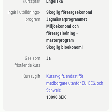
Kursspråk
Engelska
Ingår i utbildnings-
Skoglig företagsekonomi
program
Jägmästarprogrammet
Miljöekonomi och
företagsledning -
masterprogram
Skoglig bioekonomi
Ges som
Ja
fristående kurs
Kursavgift
Kursavgift, endast för
medborgare utanför EU, EES, och
Schweiz
13090 SEK