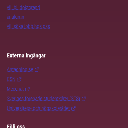
vill bli doktorand
är alumn
vill söka jobb hos oss
Externa ingångar
Antagning.se
CSN
Mecenat
Sveriges förenade studentkårer (SFS)
Universitets- och högskolerådet
Följ oss