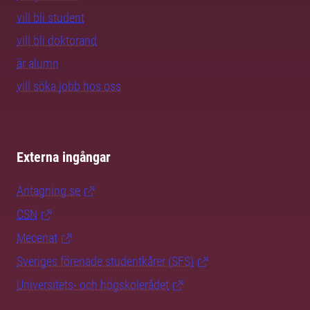
vill bli student
vill bli doktorand
är alumn
vill söka jobb hos oss
Externa ingångar
Antagning.se
CSN
Mecenat
Sveriges förenade studentkårer (SFS)
Universitets- och högskolerådet