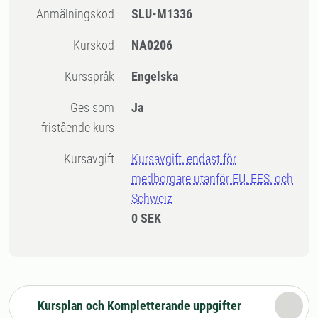
Anmälningskod
SLU-M1336
Kurskod
NA0206
Kursspråk
Engelska
Ges som
Ja
fristående kurs
Kursavgift
Kursavgift, endast för
medborgare utanför EU, EES, och
Schweiz
0 SEK
Kursplan och Kompletterande uppgifter