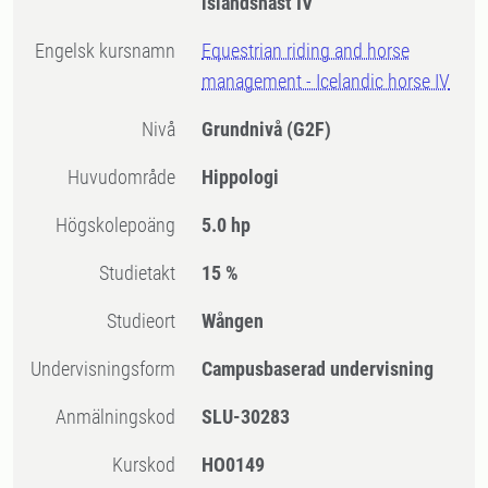
islandshäst IV
Engelsk kursnamn
Equestrian riding and horse
management - Icelandic horse IV
Nivå
Grundnivå
(G2F)
Huvudområde
Hippologi
högskolepoäng
5.0 hp
Studietakt
15 %
Studieort
Wången
Undervisningsform
Campusbaserad undervisning
Anmälningskod
SLU-30283
Kurskod
HO0149