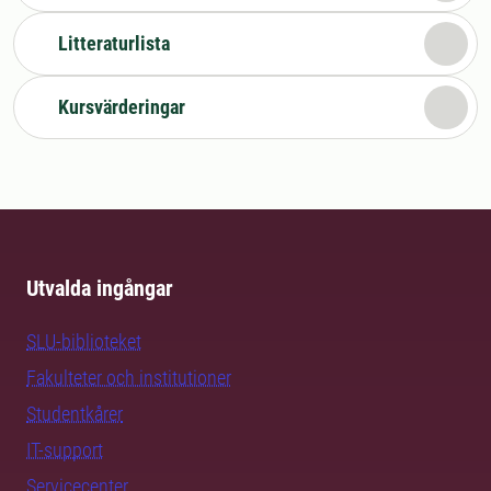
Litteraturlista
Kursvärderingar
Utvalda ingångar
SLU-biblioteket
Fakulteter och institutioner
Studentkårer
IT-support
Servicecenter