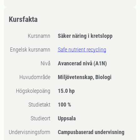
Kursfakta
Kursnamn
Säker näring i kretslopp
Engelsk kursnamn
Safe nutrient recycling
Nivå
Avancerad nivå
(A1N)
Huvudområde
Miljövetenskap, Biologi
högskolepoäng
15.0 hp
Studietakt
100 %
Studieort
Uppsala
Undervisningsform
Campusbaserad undervisning