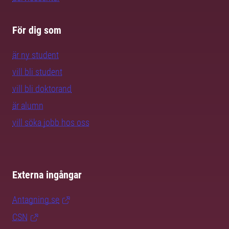
För dig som
är ny student
vill bli student
vill bli doktorand
är alumn
vill söka jobb hos oss
Externa ingångar
Antagning.se
CSN