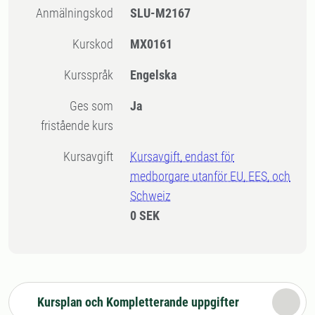
Anmälningskod
SLU-M2167
Kurskod
MX0161
Kursspråk
Engelska
Ges som
Ja
fristående kurs
Kursavgift
Kursavgift, endast för
medborgare utanför EU, EES, och
Schweiz
0 SEK
Kursplan och Kompletterande uppgifter