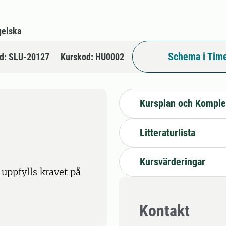
gelska
Schema i Time
d: SLU-20127
Kurskod: HU0002
Kursplan och Komple
Litteraturlista
Kursvärderingar
ppfylls kravet på
Kontakt