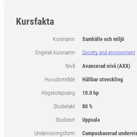
Kursfakta
Kursnamn
Samhälle och miljö
Engelsk kursnamn
Society and environment
Nivå
Avancerad nivå
(AXX)
Huvudområde
Hållbar utveckling
högskolepoäng
10.0 hp
Studietakt
80 %
Studieort
Uppsala
Undervisningsform
Campusbaserad undervi