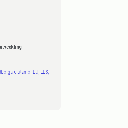
 utveckling
dborgare utanför EU, EES,