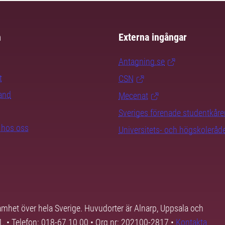
m
Externa ingångar
Antagning.se
t
CSN
rand
Mecenat
Sveriges förenade studentkåre
b hos oss
Universitets- och högskoleråd
samhet över hela Sverige. Huvudorter är Alnarp, Uppsala och
01. • Telefon: 018-67 10 00 • Org nr: 202100-2817 •
Kontakta