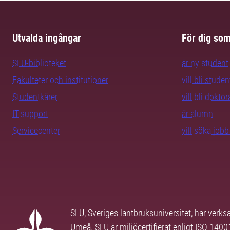
Utvalda ingångar
För dig so
SLU-biblioteket
är ny student
Fakulteter och institutioner
vill bli studen
Studentkårer
vill bli dokto
IT-support
är alumn
Servicecenter
vill söka job
SLU, Sveriges lantbruksuniversitet, har verk
Umeå. SLU är miljöcertifierat enligt ISO 140