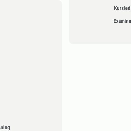
Kursle
Examina
sning