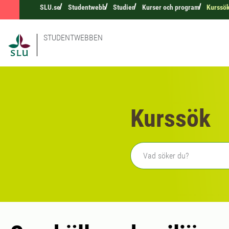
SLU.se
Studentwebb
Studier
Kurser och program
Kurssö
STUDENTWEBBEN
Kurssök
Fritext sökning