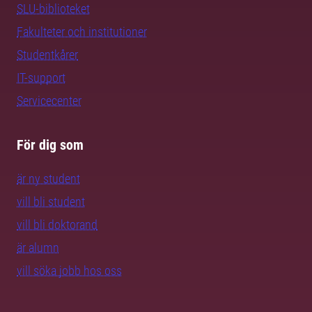
SLU-biblioteket
Fakulteter och institutioner
Studentkårer
IT-support
Servicecenter
För dig som
är ny student
vill bli student
vill bli doktorand
är alumn
vill söka jobb hos oss