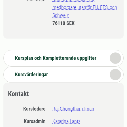
medborgare utanför EU, EES, och
Schweiz
76110 SEK
Kursplan och Kompletterande uppgifter
Kursvärderingar
Kontakt
Kursledare
Raj Chongtham Iman
Kursadmin
Katarina Lantz