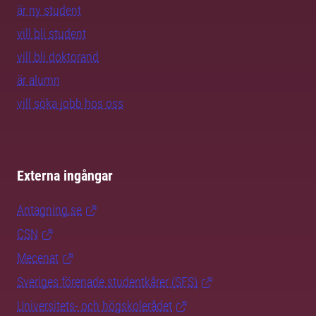
är ny student
vill bli student
vill bli doktorand
är alumn
vill söka jobb hos oss
Externa ingångar
Antagning.se
CSN
Mecenat
Sveriges förenade studentkårer (SFS)
Universitets- och högskolerådet