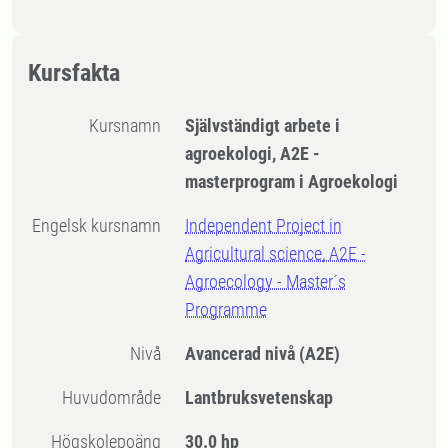
Kursfakta
Kursnamn
Självständigt arbete i
agroekologi, A2E -
masterprogram i Agroekologi
Engelsk kursnamn
Independent Project in
Agricultural science, A2E -
Agroecology - Master´s
Programme
Nivå
Avancerad nivå
(A2E)
Huvudområde
Lantbruksvetenskap
högskolepoäng
30.0 hp