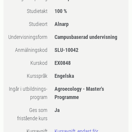
Studietakt
100 %
Studieort
Alnarp
Undervisningsform
Campusbaserad undervisning
Anmälningskod
SLU-10042
Kurskod
EX0848
Kursspråk
Engelska
Ingår i utbildnings-
Agroecology - Master's
program
Programme
Ges som
Ja
fristående kurs
Kursavgift
Kursavgift, endast för