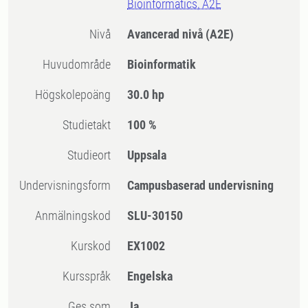
Bioinformatics, A2E
Nivå
Avancerad nivå
(A2E)
Huvudområde
Bioinformatik
högskolepoäng
30.0 hp
Studietakt
100 %
Studieort
Uppsala
Undervisningsform
Campusbaserad undervisning
Anmälningskod
SLU-30150
Kurskod
EX1002
Kursspråk
Engelska
Ges som
Ja