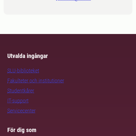
Utvalda ingångar
SLU-biblioteket
Fakulteter och institutioner
Studentkårer
IT-support
Servicecenter
För dig som