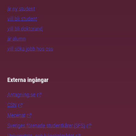
är ny student
vill bli student
vill bli doktorand
är alumn
vill söka jobb hos oss
Externa ingångar
Antagning.se
CSN
Mecenat
Sveriges förenade studentkårer (SFS)
Universitets- och högskolerådet