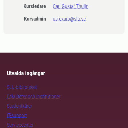
Kursledare
Carl Gustaf Thulin
Kursadmin
us-exarb@slu.se
Utvalda ingångar
SLU-biblioteket
Fakulteter och institutioner
Studentkårer
IT-support
Servicecenter