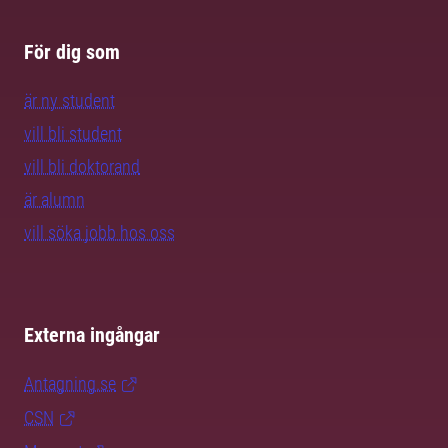
För dig som
är ny student
vill bli student
vill bli doktorand
är alumn
vill söka jobb hos oss
Externa ingångar
Antagning.se
CSN