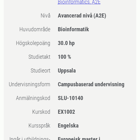
Bioinformatics, A2E
Nivå
Avancerad nivå
(A2E)
Huvudområde
Bioinformatik
högskolepoäng
30.0 hp
Studietakt
100 %
Studieort
Uppsala
Undervisningsform
Campusbaserad undervisning
Anmälningskod
SLU-10140
Kurskod
EX1002
Kursspråk
Engelska
Ingår i utbildnings-
Europeisk master i