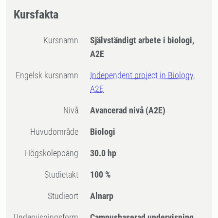
Kursfakta
Kursnamn
Självständigt arbete i biologi,
A2E
Engelsk kursnamn
Independent project in Biology,
A2E
Nivå
Avancerad nivå
(A2E)
Huvudområde
Biologi
högskolepoäng
30.0 hp
Studietakt
100 %
Studieort
Alnarp
Undervisningsform
Campusbaserad undervisning