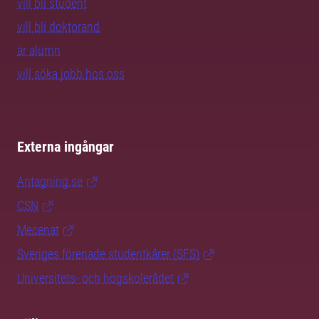
vill bli student
vill bli doktorand
är alumn
vill söka jobb hos oss
Externa ingångar
Antagning.se
CSN
Mecenat
Sveriges förenade studentkårer (SFS)
Universitets- och högskolerådet