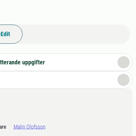
Edit
tterande uppgifter
dare
Malin Olofsson