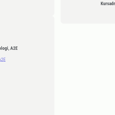
Kursad
ologi, A2E
 A2E