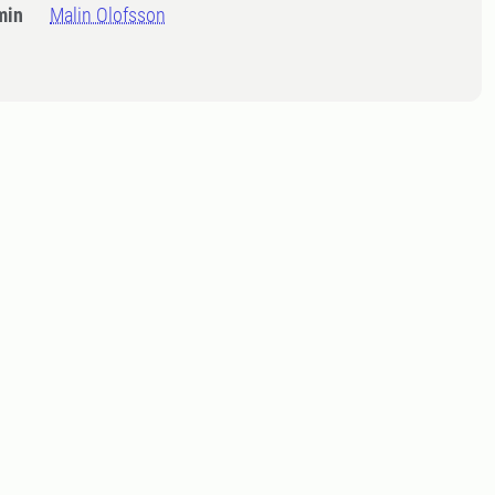
min
Malin Olofsson