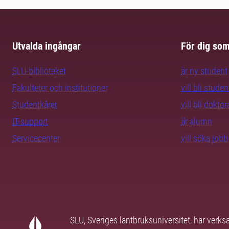
Utvalda ingångar
För dig so
SLU-biblioteket
är ny student
Fakulteter och institutioner
vill bli studen
Studentkårer
vill bli dokto
IT-support
är alumn
Servicecenter
vill söka job
SLU, Sveriges lantbruksuniversitet, har verk