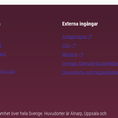
m
Externa ingångar
Antagning.se
t
CSN
rand
Mecenat
Sveriges förenade studentkåre
b hos oss
Universitets- och högskoleråd
samhet över hela Sverige. Huvudorter är Alnarp, Uppsala och