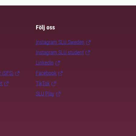
Följ oss
Instagram SLU.Sweden
Instagram SLU.student
LinkedIn
r (SFS)
Facebook
et
TikTok
SLU Play