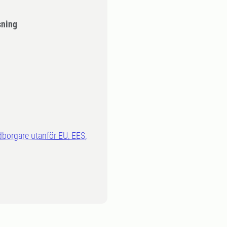
sning
dborgare utanför EU, EES,