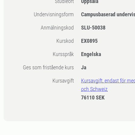
Studieort
Uppsala
Undervisningsform
Campusbaserad undervi
Anmälningskod
SLU-50038
Kurskod
EX0895
Kursspråk
Engelska
Ges som fristående kurs
Ja
Kursavgift
Kursavgift, endast för me
och Schweiz
76110 SEK