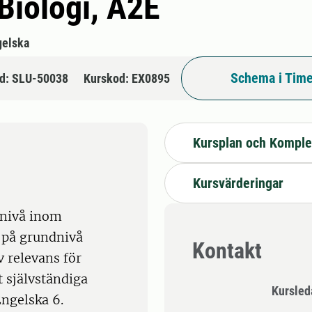
 Biologi, A2E
gelska
Schema i Time
d: SLU-50038
Kurskod: EX0895
Kursplan och Komple
Kursvärderingar
 nivå inom
 på grundnivå
Kontakt
 relevans för
 självständiga
Kursle
ngelska 6.