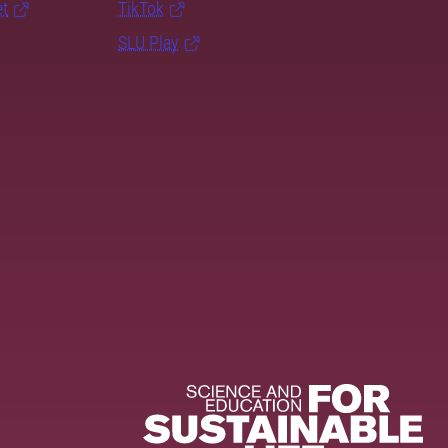
et
TikTok
SLU Play