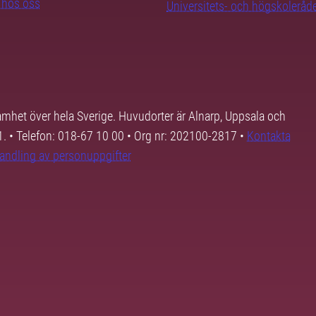
b hos oss
Universitets- och högskoleråd
samhet över hela Sverige. Huvudorter är Alnarp, Uppsala och
01. • Telefon: 018-67 10 00 • Org nr: 202100-2817 •
Kontakta
andling av personuppgifter