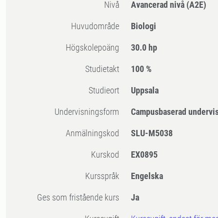
Nivå
Avancerad nivå
(A2E)
Huvudområde
Biologi
högskolepoäng
30.0 hp
Studietakt
100 %
Studieort
Uppsala
Undervisningsform
Campusbaserad undervi
Anmälningskod
SLU-M5038
Kurskod
EX0895
Kursspråk
Engelska
Ges som fristående kurs
Ja