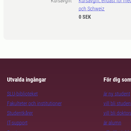
Kursavgift
Kursavgift, endast för me
och Schweiz
0 SEK
Utvalda ingångar
För dig so
SLU-biblioteket
är ny student
Fakulteter och institutioner
vill bli studen
Studentkårer
vill bli dokto
IT-support
är alumn