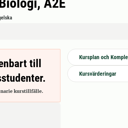
 Biologi, A2E
gelska
Kursplan och Komple
enbart till
Kursvärderingar
sstudenter.
arie kurstillfälle.