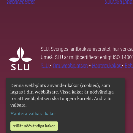
Servicecenter
vill söka job
SLU, Sveriges lantbruksuniversitet, har verk
Umeå. SLU är miljöcertifierat enligt ISO 140
SLU
•
Om webbplatsen
•
Hantera kakor
•
Beh
Denna webbplats använder kakor (cookies), som
lagras i din webbläsare. Vissa kakor är nödvändiga
för att webbplatsen ska fungera korrekt. Andra är
valbara.
Hantera valbara kakor
Tillåt nödvändiga kakor