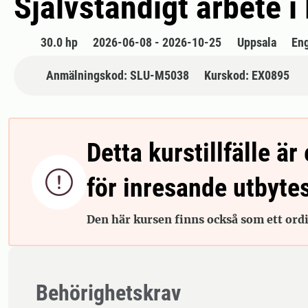
Självständigt arbete i
30.0 hp
2026-06-08 - 2026-10-25
Uppsala
En
Anmälningskod: SLU-M5038
Kurskod: EX0895
Detta kurstillfälle är 

för inresande utbyte
Den här kursen finns också som ett ordin
Behörighetskrav