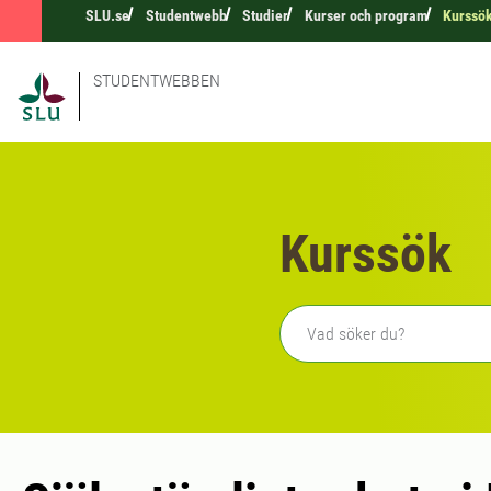
SLU.se
Studentwebb
Studier
Kurser och program
Kurssö
STUDENTWEBBEN
Kurssök
Fritext sökning