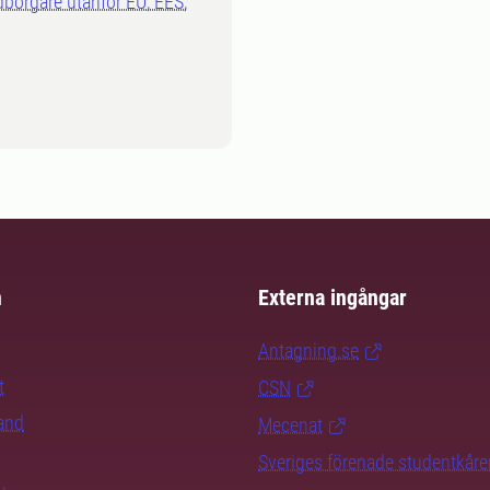
dborgare utanför EU, EES,
m
Externa ingångar
Antagning.se
t
CSN
rand
Mecenat
Sveriges förenade studentkåre