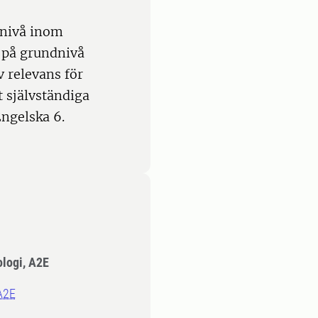
 nivå inom
 på grundnivå
 relevans för
 självständiga
ngelska 6.
ologi, A2E
 A2E