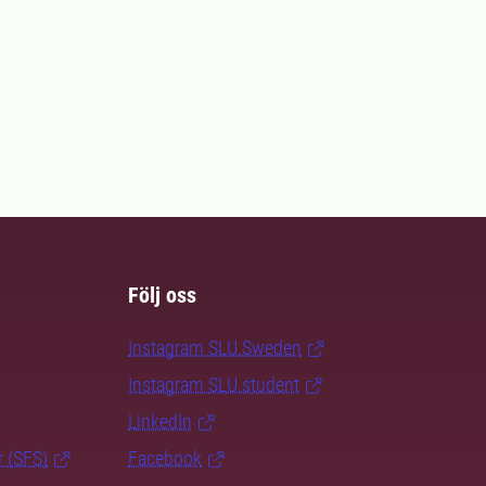
Följ oss
Instagram SLU.Sweden
Instagram SLU.student
LinkedIn
r (SFS)
Facebook